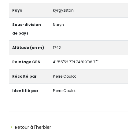
Pays
Kyrgyzstan
Sous-division
Naryn
de pays
Altitude (en m)
1742
Pointage GPS
41°55'52.7"N 74°09'06.7"E
Récolté par
Pierre Coulot
Identifié par
Pierre Coulot
Retour à l'herbier