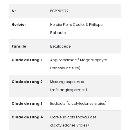
N°
PCPR021721
Herbier
Herbier Pierre Coulot & Philippe
Rabaute
Famille
Betulaceae
Clade de rang 1
Angiospermae / Magnoliophyta
(plantes à fleurs)
Clade de rang 2
Mesangiospermae
(mésangiospermes)
Clade de rang 3
Eudicots (dicotylédones vraies)
Clade de rang 4
Core eudicots (noyau des
dicotylédones vraies)