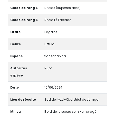
Clade de rang 5
Rosids (superrosidées)
Clade de rang 6
Rosid I / Fabidae
Ordre
Fagales
Genre
Betula
Espèce
tianschanica
Autorités
Rupr.
espèce
Date
10/06/2024
Lieu de récolte
Sud de Kyzyl-Oi, district de Jumgal
Milieu
Bord de ruisseau semi-ombragé