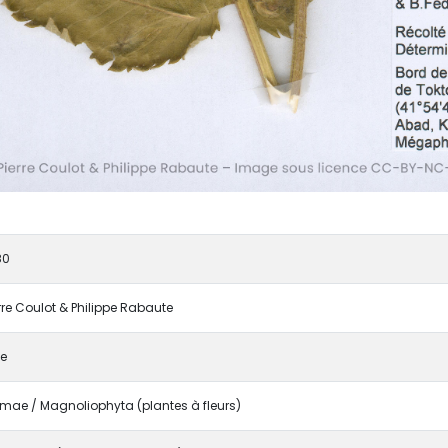
80
erre Coulot & Philippe Rabaute
e
mae / Magnoliophyta (plantes à fleurs)