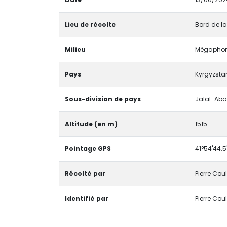
Lieu de récolte
Bord de la 
Milieu
Mégaphor
Pays
Kyrgyzsta
Sous-division de pays
Jalal-Ab
Altitude (en m)
1515
Pointage GPS
41°54'44.5
Récolté par
Pierre Cou
Identifié par
Pierre Cou