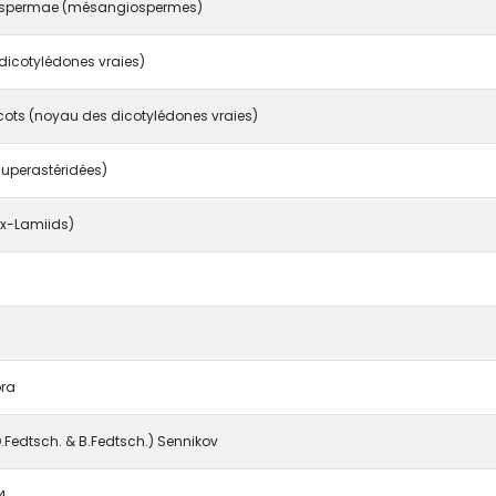
spermae (mésangiospermes)
dicotylédones vraies)
cots (noyau des dicotylédones vraies)
superastéridées)
(ex-Lamiids)
ora
O.Fedtsch. & B.Fedtsch.) Sennikov
4