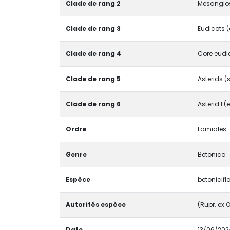
Clade de rang 2
Mesangio
Clade de rang 3
Eudicots (
Clade de rang 4
Core eudi
Clade de rang 5
Asterids (
Clade de rang 6
Asterid I 
Ordre
Lamiales
Genre
Betonica
Espèce
betonicifl
Autorités espèce
(Rupr. ex 
Date
13/06/202