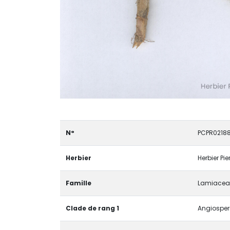
N°
PCPR0218
Herbier
Herbier Pi
Famille
Lamiacea
Clade de rang 1
Angiosper