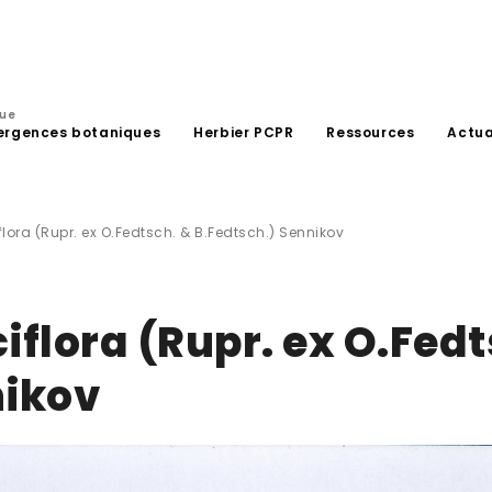
que
ergences botaniques
Herbier PCPR
Ressources
Actua
lora (Rupr. ex O.Fedtsch. & B.Fedtsch.) Sennikov
iflora (Rupr. ex O.Fedt
nikov