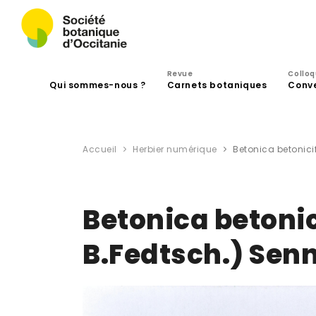
Revue
Collo
Qui sommes-nous ?
Carnets botaniques
Conv
Accueil
Herbier numérique
Betonica betonicif
Betonica betonic
B.Fedtsch.) Sen