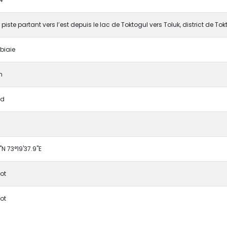
piste partant vers l’est depuis le lac de Toktogul vers Toluk, district de Tok
biaie
n
ad
"N 73°19'37.9"E
lot
lot