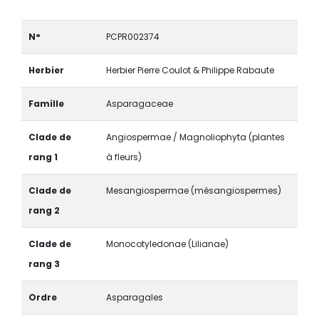
N°
PCPR002374
Herbier
Herbier Pierre Coulot & Philippe Rabaute
Famille
Asparagaceae
Clade de
Angiospermae / Magnoliophyta (plantes
rang 1
à fleurs)
Clade de
Mesangiospermae (mésangiospermes)
rang 2
Clade de
Monocotyledonae (Lilianae)
rang 3
Ordre
Asparagales