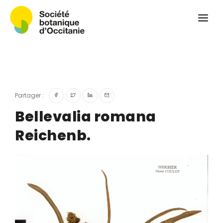
Qui sommes-nous ?
Revue
Carnets botaniques
Colloque
Convergences botaniques
Partager :
Herbier PCPR
Bellevalia romana
Reichenb.
Ressources
Actualités et calendrier
Contact