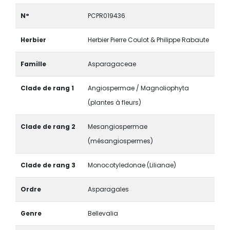
N°
PCPR019436
Herbier
Herbier Pierre Coulot & Philippe Rabaute
Famille
Asparagaceae
Clade de rang 1
Angiospermae / Magnoliophyta
(plantes à fleurs)
Clade de rang 2
Mesangiospermae
(mésangiospermes)
Clade de rang 3
Monocotyledonae (Lilianae)
Ordre
Asparagales
Genre
Bellevalia