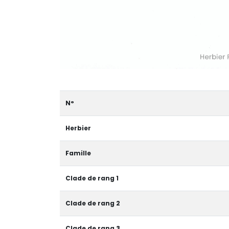
N°
Herbier
Famille
Clade de rang 1
Clade de rang 2
Clade de rang 3