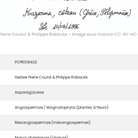
PCPR019432
Herbier Pierre Coulot & Philippe Rabaute
Asparagaceae
Angiospermae / Magnoliophyta (plantes à fleurs)
Mesangiospermae (mésangiospermes)
Monocotyledonae (Lilianae)