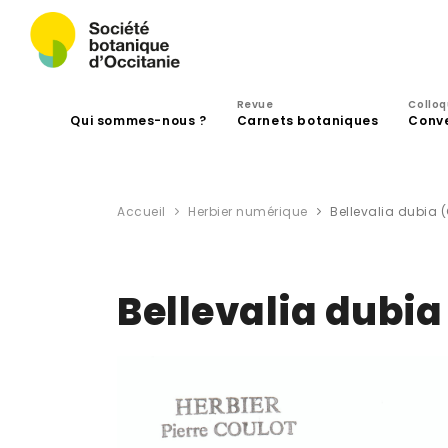
Revue
Collo
Qui sommes-nous ?
Carnets botaniques
Conv
Accueil
Herbier numérique
Bellevalia dubia 
Bellevalia dubia