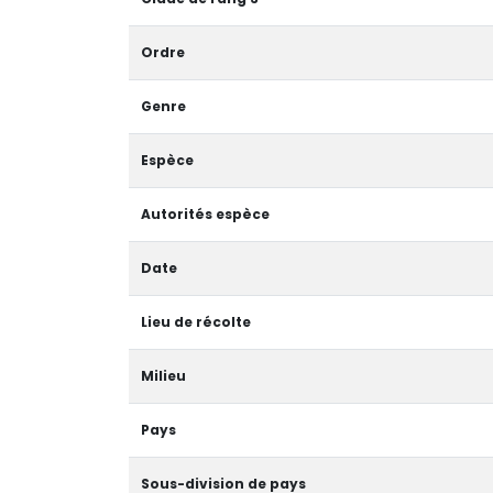
Ordre
Genre
Espèce
Autorités espèce
Date
Lieu de récolte
Milieu
Pays
Sous-division de pays