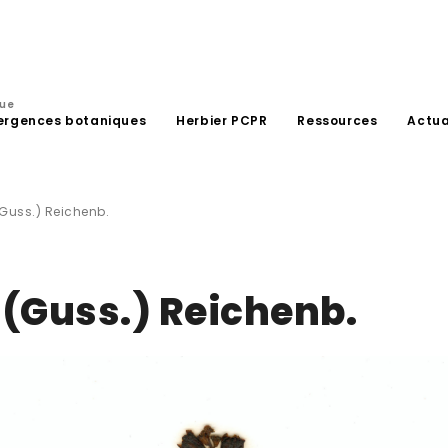
que
ergences botaniques
Herbier PCPR
Ressources
Actua
(Guss.) Reichenb.
 (Guss.) Reichenb.