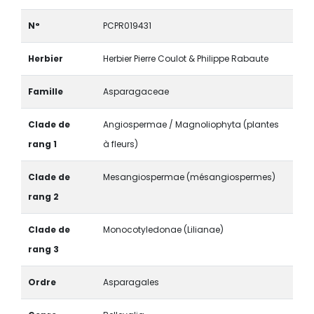
N°
PCPR019431
Herbier
Herbier Pierre Coulot & Philippe Rabaute
Famille
Asparagaceae
Clade de
Angiospermae / Magnoliophyta (plantes
rang 1
à fleurs)
Clade de
Mesangiospermae (mésangiospermes)
rang 2
Clade de
Monocotyledonae (Lilianae)
rang 3
Ordre
Asparagales