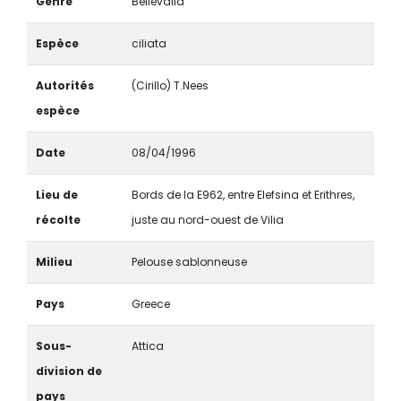
Genre
Bellevalia
Espèce
ciliata
Autorités
(Cirillo) T.Nees
espèce
Date
08/04/1996
Lieu de
Bords de la E962, entre Elefsina et Erithres,
récolte
juste au nord-ouest de Vilia
Milieu
Pelouse sablonneuse
Pays
Greece
Sous-
Attica
division de
pays