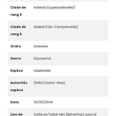
Clade de
Asterids (superastéridées)
rang 5
Clade de
Asterid II (ex-Campanulids)
rang 6
Ordre
Asterales
Genre
Asyneuma
Espèce
lobelioides
Autorités
(Willd.) Hand.-Mazz.
espèce
Date
20/05/2004
Lieu de
Sortie de Turkal vers Dipharman, sous le