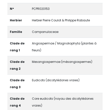
N°
PCPR020153
Herbier
Herbier Pierre Coulot & Philippe Rabaute
Famille
Campanulaceae
Clade de
Angiospermae / Magnoliophyta (plantes à
rang 1
fleurs)
Clade de
Mesangiospermae (mésangiospermes)
rang 2
Clade de
Eudicots (dicotylédones vraies)
rang 3
Clade de
Core eudicots (noyau des dicotylédones
rang 4
vraies)