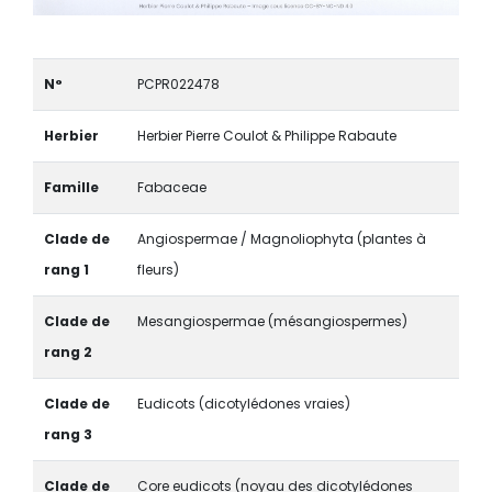
N°
PCPR022478
Herbier
Herbier Pierre Coulot & Philippe Rabaute
Famille
Fabaceae
Clade de
Angiospermae / Magnoliophyta (plantes à
rang 1
fleurs)
Clade de
Mesangiospermae (mésangiospermes)
rang 2
Clade de
Eudicots (dicotylédones vraies)
rang 3
Clade de
Core eudicots (noyau des dicotylédones