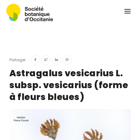
Qui sommes-nous ?
Revue
Carnets botaniques
Colloque
Convergences botaniques
Partager :
Herbier PCPR
Astragalus vesicarius L.
subsp. vesicarius (forme
Ressources
à fleurs bleues)
Actualités et calendrier
Contact