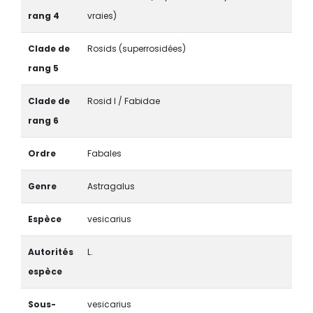
rang 4
vraies)
Clade de
Rosids (superrosidées)
rang 5
Clade de
Rosid I / Fabidae
rang 6
Ordre
Fabales
Genre
Astragalus
Espèce
vesicarius
Autorités
L.
espèce
Sous-
vesicarius