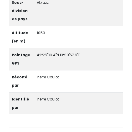
Sous-
Abruzzi
division
de pays
Altitude
1050
(en m)
Pointage
42°25'39.4"N 13°30'57.9"E
GPS
Récolté
Pierre Coulot
par
Identifié
Pierre Coulot
par