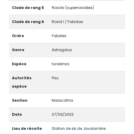
Clade de rang 5
Rosids (superrosidées)
Clade de rang 6
Rosid I / Fabidae
Ordre
Fabales
Genre
Astragalus
Espèce
turolensis
Autorités
Pau
espèce
Section
Malacothrix
Date
07/06/2003
Lieu de récolte
Station de ski de Javalambre