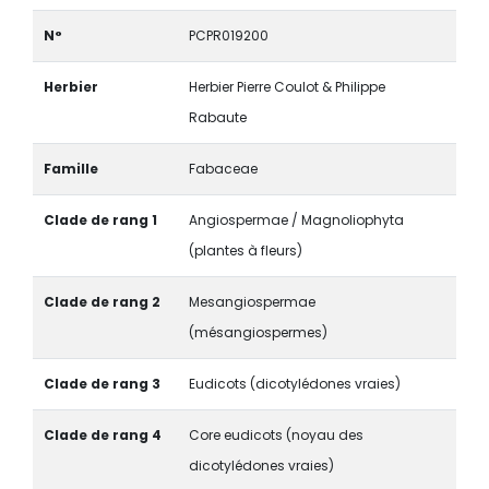
N°
PCPR019200
Herbier
Herbier Pierre Coulot & Philippe
Rabaute
Famille
Fabaceae
Clade de rang 1
Angiospermae / Magnoliophyta
(plantes à fleurs)
Clade de rang 2
Mesangiospermae
(mésangiospermes)
Clade de rang 3
Eudicots (dicotylédones vraies)
Clade de rang 4
Core eudicots (noyau des
dicotylédones vraies)