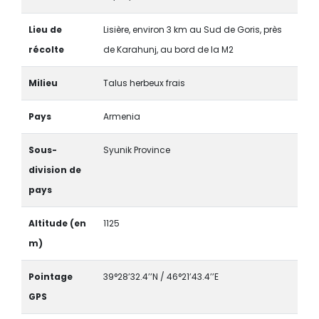
Lieu de
Lisière, environ 3 km au Sud de Goris, près
récolte
de Karahunj, au bord de la M2
Milieu
Talus herbeux frais
Pays
Armenia
Sous-
Syunik Province
division de
pays
Altitude (en
1125
m)
Pointage
39°28’32.4’’N / 46°21’43.4’’E
GPS