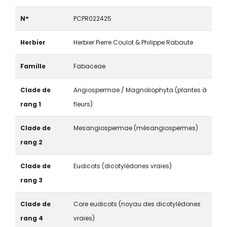
N°
PCPR022425
Herbier
Herbier Pierre Coulot & Philippe Rabaute
Famille
Fabaceae
Clade de
Angiospermae / Magnoliophyta (plantes à
rang 1
fleurs)
Clade de
Mesangiospermae (mésangiospermes)
rang 2
Clade de
Eudicots (dicotylédones vraies)
rang 3
Clade de
Core eudicots (noyau des dicotylédones
rang 4
vraies)