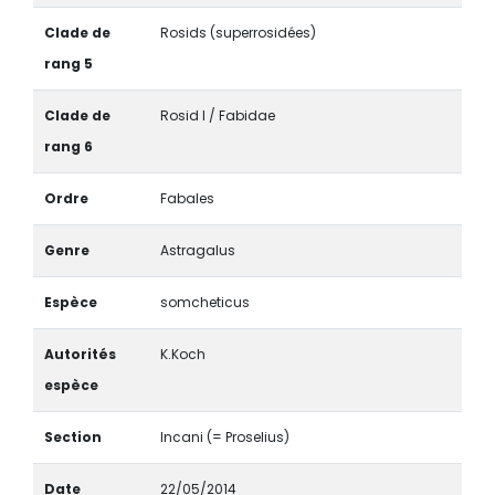
Clade de
Rosids (superrosidées)
rang 5
Clade de
Rosid I / Fabidae
rang 6
Ordre
Fabales
Genre
Astragalus
Espèce
somcheticus
Autorités
K.Koch
espèce
Section
Incani (= Proselius)
Date
22/05/2014