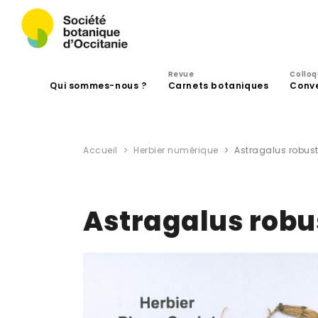
Revue
Collo
Qui sommes-nous ?
Carnets botaniques
Conv
Accueil
Herbier numérique
Astragalus robus
Astragalus robu