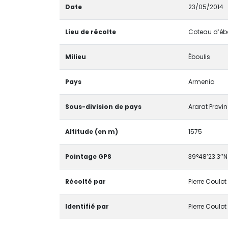
Date
23/05/2014
Lieu de récolte
Coteau d’ébou
Milieu
Éboulis
Pays
Armenia
Sous-division de pays
Ararat Provi
Altitude (en m)
1575
Pointage GPS
39°48’23.3’’N
Récolté par
Pierre Coulot
Identifié par
Pierre Coulot