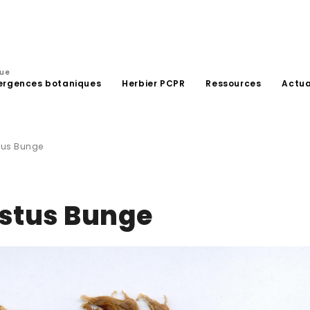
que
ergences botaniques
Herbier PCPR
Ressources
Actua
tus Bunge
stus Bunge