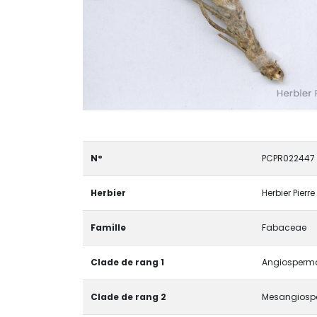
N°
PCPR022447
Herbier
Herbier Pierr
Famille
Fabaceae
Clade de rang 1
Angiospermae
Clade de rang 2
Mesangiosp