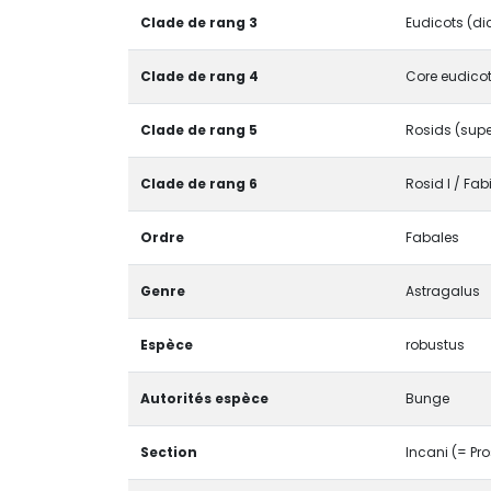
Clade de rang 3
Eudicots (di
Clade de rang 4
Core eudicot
Clade de rang 5
Rosids (supe
Clade de rang 6
Rosid I / Fa
Ordre
Fabales
Genre
Astragalus
Espèce
robustus
Autorités espèce
Bunge
Section
Incani (= Pro