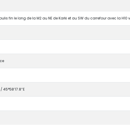
lis fin le long de la M2 au NE de Karki et au SW du carrefour avec la H10 v
nce
 / 45°58’17.8’’E