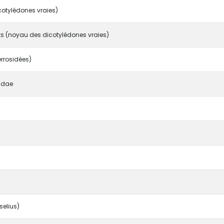
cotylédones vraies)
s (noyau des dicotylédones vraies)
rrosidées)
bidae
selius)