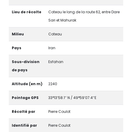
Lieu de récolte
Coteau le long de la route 62, entre Dare
Sari et Mahurak
Milieu
Coteau
Pays
Iran
Sous-division
Esfahan
de pays
Altitude (en m)
2240
Pointage GPS
33°13’58.1‘‘ N / 49°59’07.4‘‘E
Récolté par
Pierre Coulot
Identifié par
Pierre Coulot