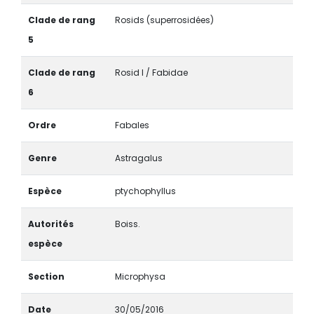
Clade de rang
Rosids (superrosidées)
5
Clade de rang
Rosid I / Fabidae
6
Ordre
Fabales
Genre
Astragalus
Espèce
ptychophyllus
Autorités
Boiss.
espèce
Section
Microphysa
Date
30/05/2016