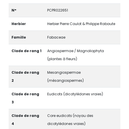
N°
PCPR022651
Herbier
Herbier Pierre Coulot & Philippe Rabaute
Famille
Fabaceae
Clade de rang 1
Angiospermae / Magnoliophyta
(plantes à fleurs)
Clade de rang
Mesangiospermae
2
(mésangiospermes)
Clade de rang
Eudicots (dicotylédones vraies)
3
Clade de rang
Core eudicots (noyau des
4
dicotylédones vraies)