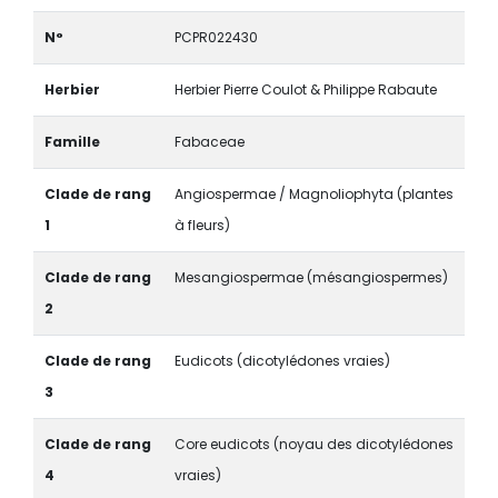
N°
PCPR022430
Herbier
Herbier Pierre Coulot & Philippe Rabaute
Famille
Fabaceae
Clade de rang
Angiospermae / Magnoliophyta (plantes
1
à fleurs)
Clade de rang
Mesangiospermae (mésangiospermes)
2
Clade de rang
Eudicots (dicotylédones vraies)
3
Clade de rang
Core eudicots (noyau des dicotylédones
4
vraies)