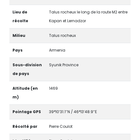
Lieu de
Talus rocheux le long de la route M2 entre
récolte
Kapan et Lernadzor
Milieu
Talus rocheux
Pays
Armenia
Sous-division
Syunik Province
de pays
Altitude (en
1469
m)
Pointage GPS
39°10’31.1’’N / 46°13’48.9’’E
Récolté par
Pierre Coulot