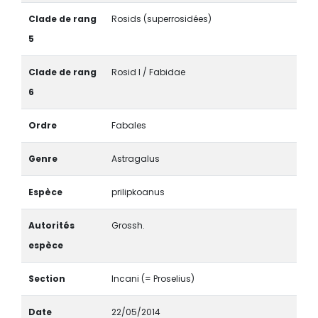
Clade de rang
Rosids (superrosidées)
5
Clade de rang
Rosid I / Fabidae
6
Ordre
Fabales
Genre
Astragalus
Espèce
prilipkoanus
Autorités
Grossh.
espèce
Section
Incani (= Proselius)
Date
22/05/2014