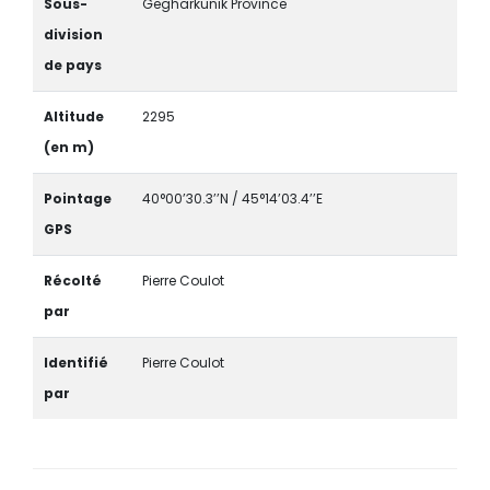
Sous-
Gegharkunik Province
division
de pays
Altitude
2295
(en m)
Pointage
40°00’30.3’’N / 45°14’03.4’’E
GPS
Récolté
Pierre Coulot
par
Identifié
Pierre Coulot
par