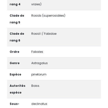
rang 4
vraies)
Clade de
Rosids (superrosidées)
rang 5
Clade de
Rosid I / Fabidae
rang 6
Ordre
Fabales
Genre
Astragalus
Espèce
pinetorum
Autorités
Boiss.
espèce
Sous-
declinatus