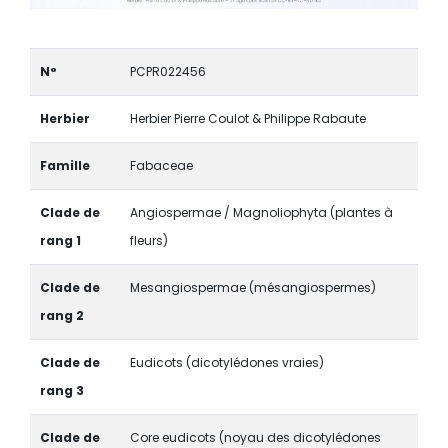
N°
PCPR022456
Herbier
Herbier Pierre Coulot & Philippe Rabaute
Famille
Fabaceae
Clade de
Angiospermae / Magnoliophyta (plantes à
rang 1
fleurs)
Clade de
Mesangiospermae (mésangiospermes)
rang 2
Clade de
Eudicots (dicotylédones vraies)
rang 3
Clade de
Core eudicots (noyau des dicotylédones