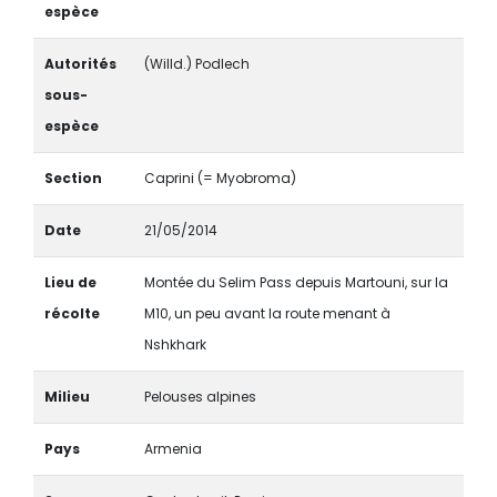
espèce
Autorités
(Willd.) Podlech
sous-
espèce
Section
Caprini (= Myobroma)
Date
21/05/2014
Lieu de
Montée du Selim Pass depuis Martouni, sur la
récolte
M10, un peu avant la route menant à
Nshkhark
Milieu
Pelouses alpines
Pays
Armenia