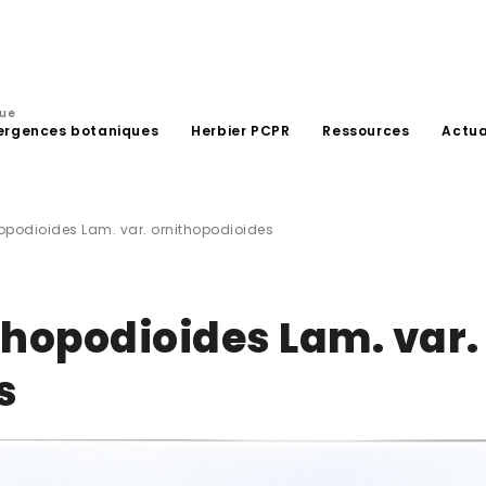
que
ergences botaniques
Herbier PCPR
Ressources
Actua
opodioides Lam. var. ornithopodioides
thopodioides Lam. var.
s