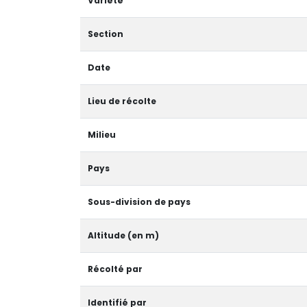
Variété
Section
Date
Lieu de récolte
Milieu
Pays
Sous-division de pays
Altitude (en m)
Récolté par
Identifié par