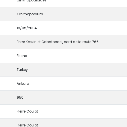
ornithopodioides
Ornithopodium
18/05/2004
Entre Keskin et Çabatobasi, bord de la route 766
Friche
Turkey
Ankara
950
Pierre Coulot
Pierre Coulot