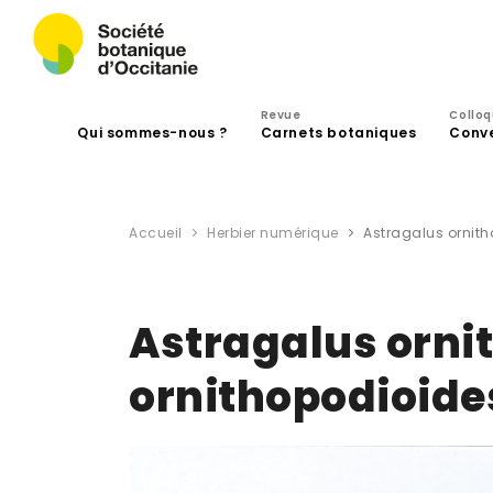
Revue
Collo
Qui sommes-nous ?
Carnets botaniques
Conv
Accueil
Herbier numérique
Astragalus ornith
Astragalus orni
ornithopodioide