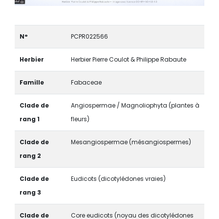
N°
PCPR022566
Herbier
Herbier Pierre Coulot & Philippe Rabaute
Famille
Fabaceae
Clade de
Angiospermae / Magnoliophyta (plantes à
rang 1
fleurs)
Clade de
Mesangiospermae (mésangiospermes)
rang 2
Clade de
Eudicots (dicotylédones vraies)
rang 3
Clade de
Core eudicots (noyau des dicotylédones