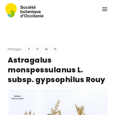
Qui sommes-nous ?
Revue
Carnets botaniques
Colloque
Convergences botaniques
Partager :
Herbier PCPR
Astragalus
monspessulanus L.
Ressources
subsp. gypsophilus Rouy
Actualités et calendrier
Contact