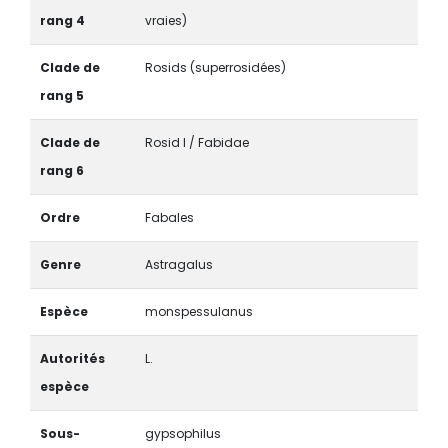
rang 4
vraies)
Clade de
Rosids (superrosidées)
rang 5
Clade de
Rosid I / Fabidae
rang 6
Ordre
Fabales
Genre
Astragalus
Espèce
monspessulanus
Autorités
L.
espèce
Sous-
gypsophilus