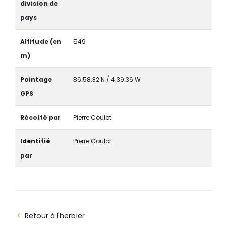
division de
pays
Altitude (en
549
m)
Pointage
36.58.32 N / 4.39.36 W
GPS
Récolté par
Pierre Coulot
Identifié
Pierre Coulot
par
Retour à l'herbier