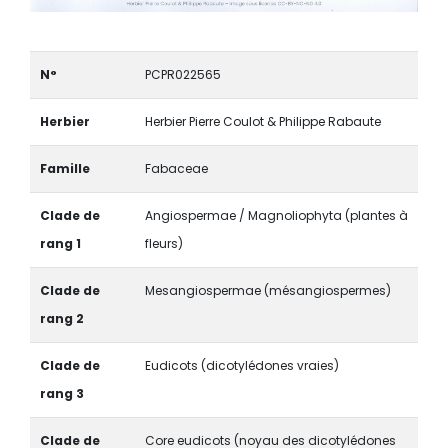
N°
PCPR022565
Herbier
Herbier Pierre Coulot & Philippe Rabaute
Famille
Fabaceae
Clade de
Angiospermae / Magnoliophyta (plantes à
rang 1
fleurs)
Clade de
Mesangiospermae (mésangiospermes)
rang 2
Clade de
Eudicots (dicotylédones vraies)
rang 3
Clade de
Core eudicots (noyau des dicotylédones