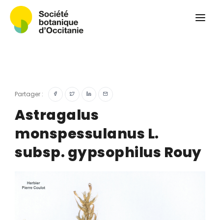
Qui sommes-nous ?
Revue
Carnets botaniques
Colloque
Convergences botaniques
Partager :
Herbier PCPR
Astragalus
monspessulanus L.
Ressources
subsp. gypsophilus Rouy
Actualités et calendrier
Contact