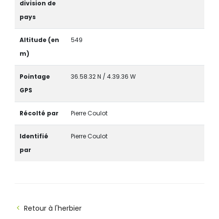
division de
pays
Altitude (en
549
m)
Pointage
36.58.32 N / 4.39.36 W
GPS
Récolté par
Pierre Coulot
Identifié
Pierre Coulot
par
Retour à l'herbier