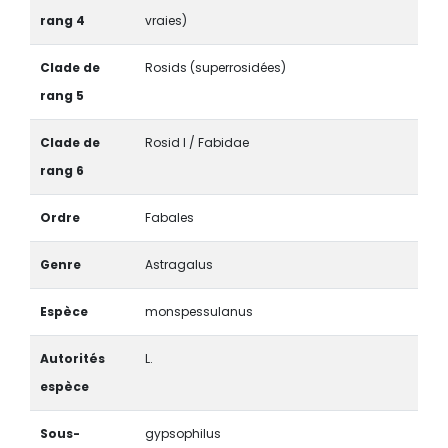
rang 4
vraies)
Clade de
Rosids (superrosidées)
rang 5
Clade de
Rosid I / Fabidae
rang 6
Ordre
Fabales
Genre
Astragalus
Espèce
monspessulanus
Autorités
L.
espèce
Sous-
gypsophilus