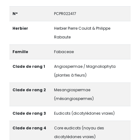
N°
PCPR022417
Herbier
Herbier Pierre Coulot & Philippe
Rabaute
Famille
Fabaceae
Clade de rang 1
Angiospermae / Magnoliophyta
(plantes à fleurs)
Clade de rang 2
Mesangiospermae
(mésangiospermes)
Clade de rang 3
Eudicots (dicotylédones vraies)
Clade de rang 4
Core eudicots (noyau des
dicotylédones vraies)