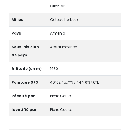
Gilanlar
Milieu
Coteau herbeux
Pays
Armenia
Sous-division
Ararat Province
de pays
Altitude (en m)
1630
Pointage GPS
40°02’45.7’’N / 44°46’37.6’’E
Récolté par
Pierre Coulot
Identifié par
Pierre Coulot