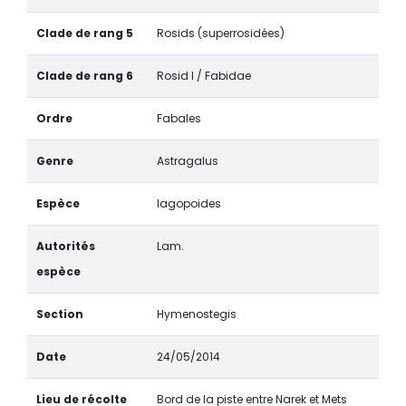
Clade de rang 5
Rosids (superrosidées)
Clade de rang 6
Rosid I / Fabidae
Ordre
Fabales
Genre
Astragalus
Espèce
lagopoides
Autorités
Lam.
espèce
Section
Hymenostegis
Date
24/05/2014
Lieu de récolte
Bord de la piste entre Narek et Mets