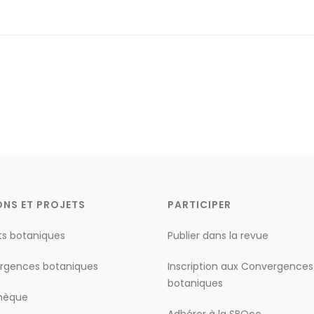
ONS ET PROJETS
PARTICIPER
ts botaniques
Publier dans la revue
rgences botaniques
Inscription aux Convergences
botaniques
thèque
Adhérer à la SBOcc