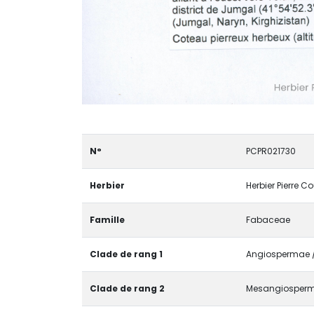
N°
PCPR021730
Herbier
Herbier Pierre C
Famille
Fabaceae
Clade de rang 1
Angiospermae / 
Clade de rang 2
Mesangiosperm