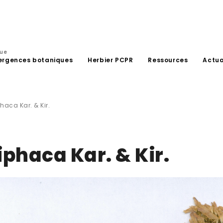
que
ergences botaniques
Herbier PCPR
Ressources
Actua
aca Kar. & Kir.
phaca Kar. & Kir.