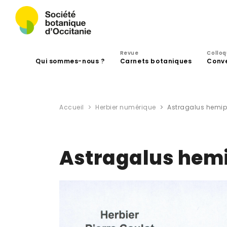
Revue
Collo
Qui sommes-nous ?
Carnets botaniques
Conv
Accueil
Herbier numérique
Astragalus hemiph
Astragalus hemi