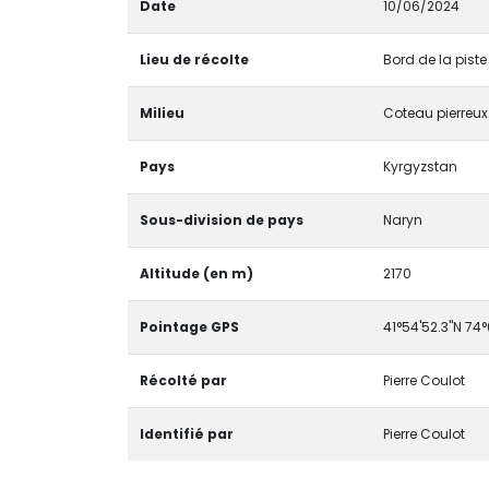
Date
10/06/2024
Lieu de récolte
Bord de la piste
Milieu
Coteau pierreux
Pays
Kyrgyzstan
Sous-division de pays
Naryn
Altitude (en m)
2170
Pointage GPS
41°54'52.3"N 74°
Récolté par
Pierre Coulot
Identifié par
Pierre Coulot