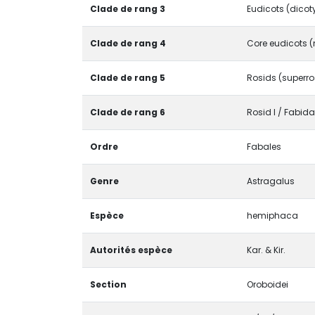
Clade de rang 3
Eudicots (dicot
Clade de rang 4
Core eudicots (
Clade de rang 5
Rosids (superro
Clade de rang 6
Rosid I / Fabid
Ordre
Fabales
Genre
Astragalus
Espèce
hemiphaca
Autorités espèce
Kar. & Kir.
Section
Oroboidei