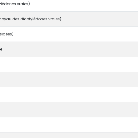
ylédones vraies)
noyau des dicotylédones vraies)
sidées)
ae