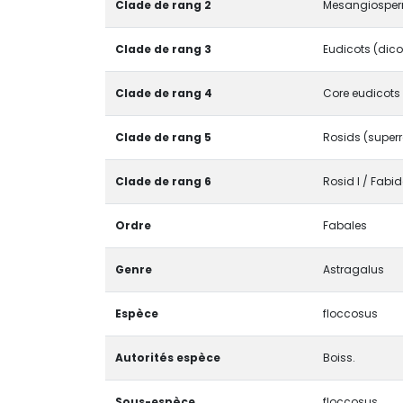
Clade de rang 2
Mesangiospe
Clade de rang 3
Eudicots (dico
Clade de rang 4
Core eudicots
Clade de rang 5
Rosids (super
Clade de rang 6
Rosid I / Fabi
Ordre
Fabales
Genre
Astragalus
Espèce
floccosus
Autorités espèce
Boiss.
Sous-espèce
floccosus