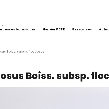
que
ergences botaniques
Herbier PCPR
Ressources
Actua
sus Boiss. subsp. floccosus
osus Boiss. subsp. flo