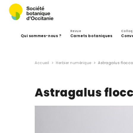
Revue
Collo
Qui sommes-nous ?
Carnets botaniques
Conv
Accueil
Herbier numérique
Astragalus flocco
Astragalus flocc