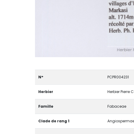
N°
PCPR004231
Herbier
Herbier Pierre 
Famille
Fabaceae
Clade de rang 1
Angiospermae 