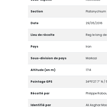
Section
Platonychium
Date
29/05/2016
Lieu de récolte
Reg le long de 
Pays
Iran
Sous-division de pays
Markazi
Altitude (en m)
1714
Pointage GPS
34°11’27.7’’ N /
Récolté par
Philippe Rabau
Identifié par
Ali Asghar M