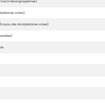
rmae (mésangiospermes)
tylédones vraies)
 (noyau des dicotylédones vraies)
rosidées)
dae