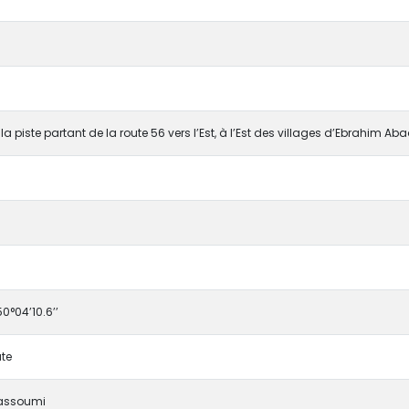
la piste partant de la route 56 vers l’Est, à l’Est des villages d’Ebrahim A
 50°04’10.6’’
te
aassoumi