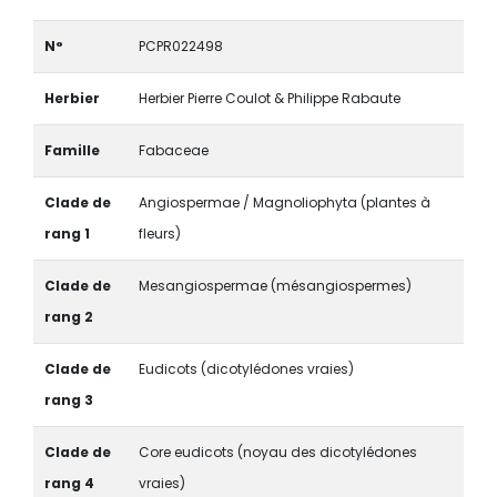
N°
PCPR022498
Herbier
Herbier Pierre Coulot & Philippe Rabaute
Famille
Fabaceae
Clade de
Angiospermae / Magnoliophyta (plantes à
rang 1
fleurs)
Clade de
Mesangiospermae (mésangiospermes)
rang 2
Clade de
Eudicots (dicotylédones vraies)
rang 3
Clade de
Core eudicots (noyau des dicotylédones
rang 4
vraies)