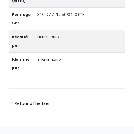
(en m)
Pointage
34°11’27.7’’N / 50°04’10.6’’E
GPS
Récolté
Pierre Coulot
par
Identifié
Shahin Zarre
par
Retour à l'herbier