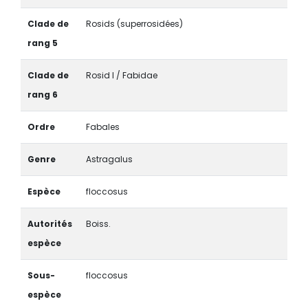
Clade de
Rosids (superrosidées)
rang 5
Clade de
Rosid I / Fabidae
rang 6
Ordre
Fabales
Genre
Astragalus
Espèce
floccosus
Autorités
Boiss.
espèce
Sous-
floccosus
espèce