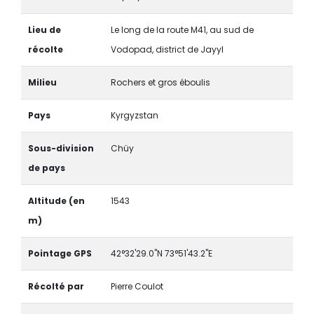
Lieu de
Le long de la route M41, au sud de
récolte
Vodopad, district de Jayyl
Milieu
Rochers et gros éboulis
Pays
Kyrgyzstan
Sous-division
Chüy
de pays
Altitude (en
1543
m)
Pointage GPS
42°32'29.0"N 73°51'43.2"E
Récolté par
Pierre Coulot