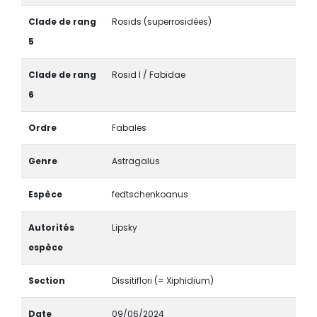
Clade de rang
Rosids (superrosidées)
5
Clade de rang
Rosid I / Fabidae
6
Ordre
Fabales
Genre
Astragalus
Espèce
fedtschenkoanus
Autorités
Lipsky
espèce
Section
Dissitiflori (= Xiphidium)
Date
09/06/2024