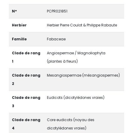
N°
PCPR021851
Herbier
Herbier Pierre Coulot & Philippe Rabaute
Famille
Fabaceae
Clade de rang
Angiospermae / Magnoliophyta
1
(plantes à fleurs)
Clade de rang
Mesangiospermae (mésangiospermes)
2
Clade de rang
Eudicots (dicotylédones vraies)
3
Clade de rang
Core eudicots (noyau des
4
dicotylédones vraies)