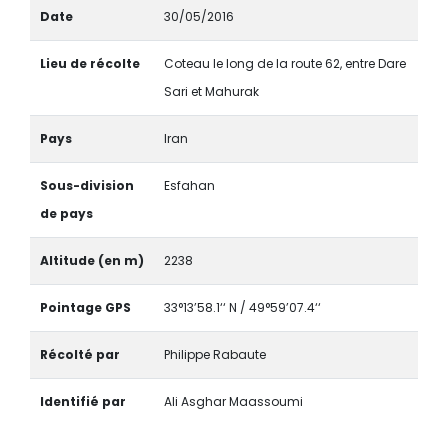
Date
30/05/2016
Lieu de récolte
Coteau le long de la route 62, entre Dare
Sari et Mahurak
Pays
Iran
Sous-division
Esfahan
de pays
Altitude (en m)
2238
Pointage GPS
33°13’58.1‘‘ N / 49°59’07.4‘‘
Récolté par
Philippe Rabaute
Identifié par
Ali Asghar Maassoumi