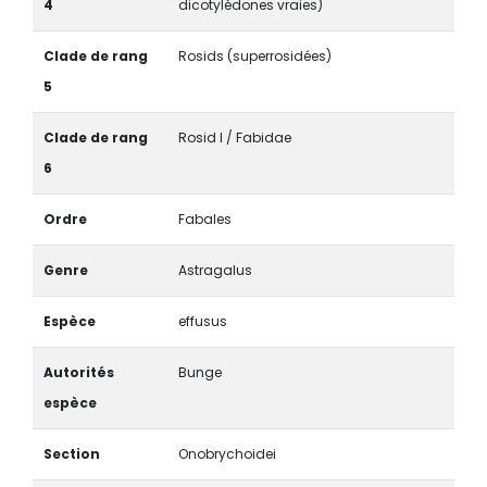
4
dicotylédones vraies)
Clade de rang
Rosids (superrosidées)
5
Clade de rang
Rosid I / Fabidae
6
Ordre
Fabales
Genre
Astragalus
Espèce
effusus
Autorités
Bunge
espèce
Section
Onobrychoidei