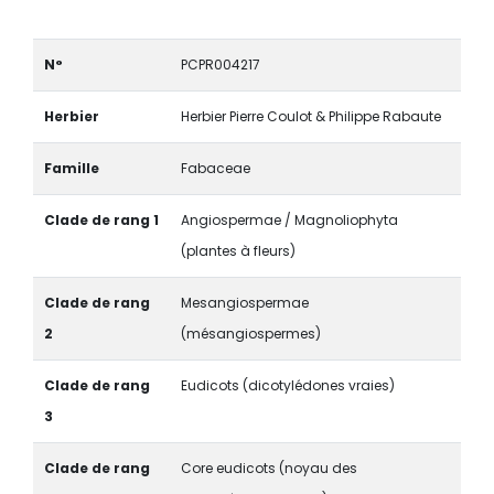
N°
PCPR004217
Herbier
Herbier Pierre Coulot & Philippe Rabaute
Famille
Fabaceae
Clade de rang 1
Angiospermae / Magnoliophyta
(plantes à fleurs)
Clade de rang
Mesangiospermae
2
(mésangiospermes)
Clade de rang
Eudicots (dicotylédones vraies)
3
Clade de rang
Core eudicots (noyau des