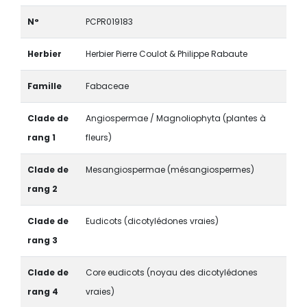
N°
PCPR019183
Herbier
Herbier Pierre Coulot & Philippe Rabaute
Famille
Fabaceae
Clade de
Angiospermae / Magnoliophyta (plantes à
rang 1
fleurs)
Clade de
Mesangiospermae (mésangiospermes)
rang 2
Clade de
Eudicots (dicotylédones vraies)
rang 3
Clade de
Core eudicots (noyau des dicotylédones
rang 4
vraies)