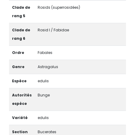
Clade de
Rosids (superrosidées)
rang 5
Clade de
Rosid I / Fabidae
rang 6
Ordre
Fabales
Genre
Astragalus
Espèce
edulis
Autorités
Bunge
espèce
Variété
edulis
Section
Bucerates