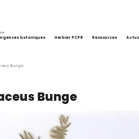
que
ergences botaniques
Herbier PCPR
Ressources
Actua
aceus Bunge
saceus Bunge