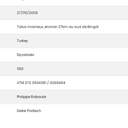
27/05/2009
Talus marneux, environ 37km au sud de Bingöl
Turkey
Diyarbakır
1193
UTM 37S 0634381 / 4269464
Philippe Rabaute
Dieter Podlech