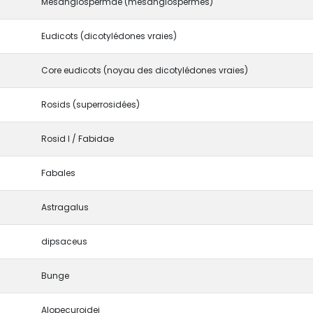
Mesangiospermae (mésangiospermes)
Eudicots (dicotylédones vraies)
Core eudicots (noyau des dicotylédones vraies)
Rosids (superrosidées)
Rosid I / Fabidae
Fabales
Astragalus
dipsaceus
Bunge
Alopecuroidei