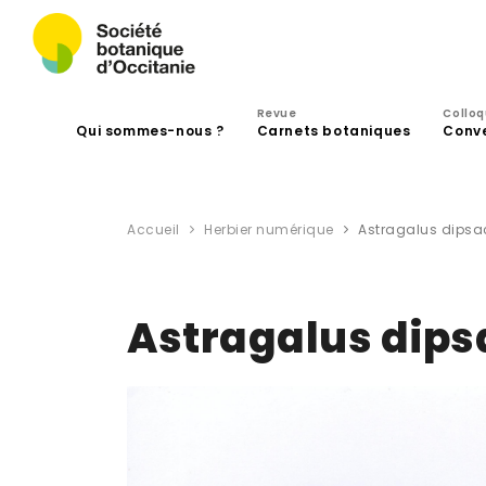
Revue
Collo
Qui sommes-nous ?
Carnets botaniques
Conv
Accueil
Herbier numérique
Astragalus dips
Astragalus dip