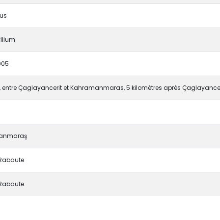
ius
llium
005
 entre Çaglayancerit et Kahramanmaras, 5 kilomètres après Çaglayancer
anmaraş
 Rabaute
 Rabaute