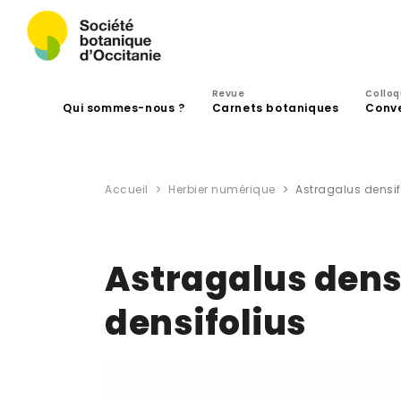
Revue
Collo
Qui sommes-nous ?
Carnets botaniques
Conv
Accueil
Herbier numérique
Astragalus densif
Astragalus dens
densifolius