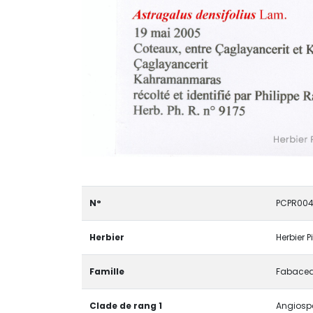
N°
PCPR004
Herbier
Herbier P
Famille
Fabace
Clade de rang 1
Angiospe