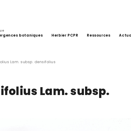
que
ergences botaniques
Herbier PCPR
Ressources
Actua
olius Lam. subsp. densifolius
ifolius Lam. subsp.