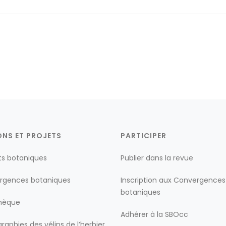
ONS ET PROJETS
PARTICIPER
ts botaniques
Publier dans la revue
rgences botaniques
Inscription aux Convergences
botaniques
thèque
Adhérer à la SBOcc
raphies des vélins de l’herbier