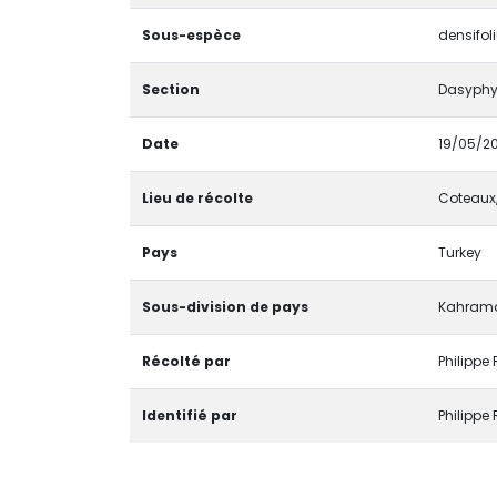
Sous-espèce
densifol
Section
Dasyphy
Date
19/05/2
Lieu de récolte
Coteaux,
Pays
Turkey
Sous-division de pays
Kahram
Récolté par
Philippe
Identifié par
Philippe