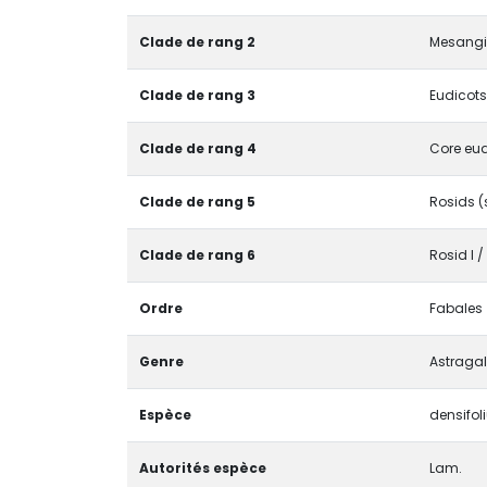
Clade de rang 2
Mesangi
Clade de rang 3
Eudicots
Clade de rang 4
Core eud
Clade de rang 5
Rosids (
Clade de rang 6
Rosid I 
Ordre
Fabales
Genre
Astraga
Espèce
densifol
Autorités espèce
Lam.