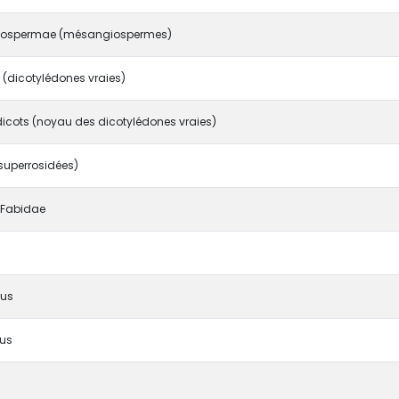
ospermae (mésangiospermes)
 (dicotylédones vraies)
icots (noyau des dicotylédones vraies)
superrosidées)
/ Fabidae
lus
ius