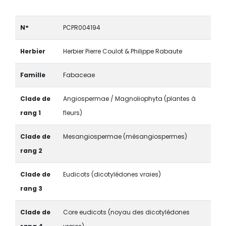
N°
PCPR004194
Herbier
Herbier Pierre Coulot & Philippe Rabaute
Famille
Fabaceae
Clade de
Angiospermae / Magnoliophyta (plantes à
rang 1
fleurs)
Clade de
Mesangiospermae (mésangiospermes)
rang 2
Clade de
Eudicots (dicotylédones vraies)
rang 3
Clade de
Core eudicots (noyau des dicotylédones