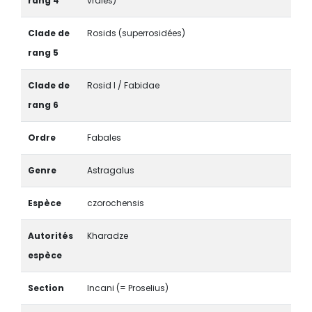
rang 4
vraies)
Clade de
Rosids (superrosidées)
rang 5
Clade de
Rosid I / Fabidae
rang 6
Ordre
Fabales
Genre
Astragalus
Espèce
czorochensis
Autorités
Kharadze
espèce
Section
Incani (= Proselius)