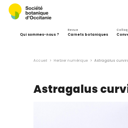
Revue
Collo
Qui sommes-nous ?
Carnets botaniques
Conv
Accueil
Herbier numérique
Astragalus curviro
Astragalus curvi