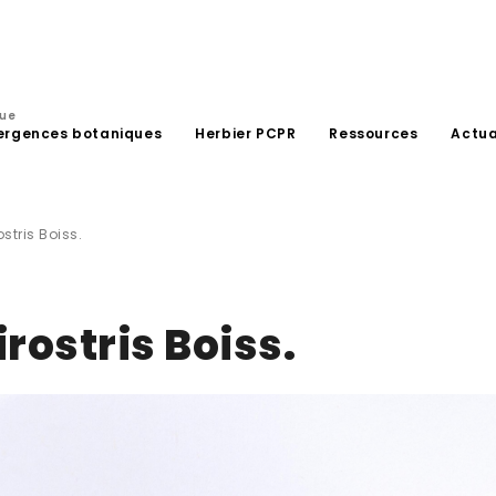
que
ergences botaniques
Herbier PCPR
Ressources
Actua
stris Boiss.
rostris Boiss.