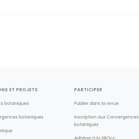
ONS ET PROJETS
PARTICIPER
ts botaniques
Publier dans la revue
rgences botaniques
Inscription aux Convergences
botaniques
thèque
Adhérer à la SBOcc