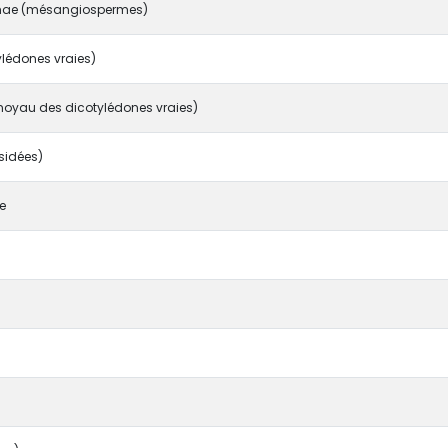
ae (mésangiospermes)
ylédones vraies)
noyau des dicotylédones vraies)
sidées)
e