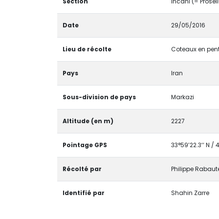
Section
Incani (= Prosel
Date
29/05/2016
Lieu de récolte
Coteaux en pente
Pays
Iran
Sous-division de pays
Markazi
Altitude (en m)
2227
Pointage GPS
33°59’22.3‘‘ N / 
Récolté par
Philippe Rabaut
Identifié par
Shahin Zarre