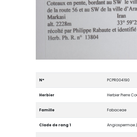
N°
PCPR004190
Herbier
Herbier Pierre C
Famille
Fabaceae
Clade de rang 1
Angiospermae / 