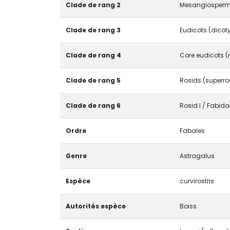
Clade de rang 2
Mesangiosperm
Clade de rang 3
Eudicots (dicot
Clade de rang 4
Core eudicots (
Clade de rang 5
Rosids (superro
Clade de rang 6
Rosid I / Fabida
Ordre
Fabales
Genre
Astragalus
Espèce
curvirostris
Autorités espèce
Boiss.