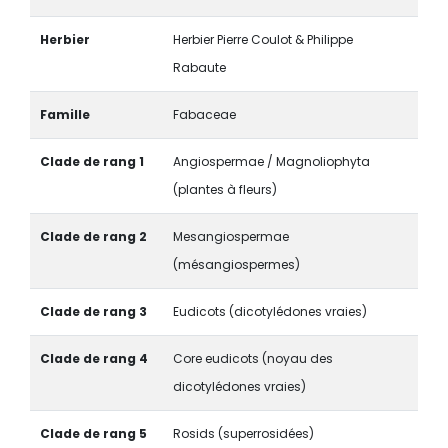
Herbier
Herbier Pierre Coulot & Philippe
Rabaute
Famille
Fabaceae
Clade de rang 1
Angiospermae / Magnoliophyta
(plantes à fleurs)
Clade de rang 2
Mesangiospermae
(mésangiospermes)
Clade de rang 3
Eudicots (dicotylédones vraies)
Clade de rang 4
Core eudicots (noyau des
dicotylédones vraies)
Clade de rang 5
Rosids (superrosidées)