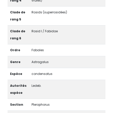
rang 4
vraies)
Clade de
Rosids (superrosidées)
rang 5
Clade de
Rosid I / Fabidae
rang 6
Ordre
Fabales
Genre
Astragalus
Espèce
condensatus
Autorités
Ledeb.
espèce
Section
Pterophorus