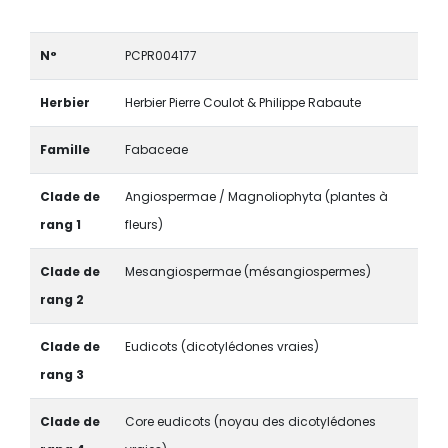
N°
PCPR004177
Herbier
Herbier Pierre Coulot & Philippe Rabaute
Famille
Fabaceae
Clade de
Angiospermae / Magnoliophyta (plantes à
rang 1
fleurs)
Clade de
Mesangiospermae (mésangiospermes)
rang 2
Clade de
Eudicots (dicotylédones vraies)
rang 3
Clade de
Core eudicots (noyau des dicotylédones