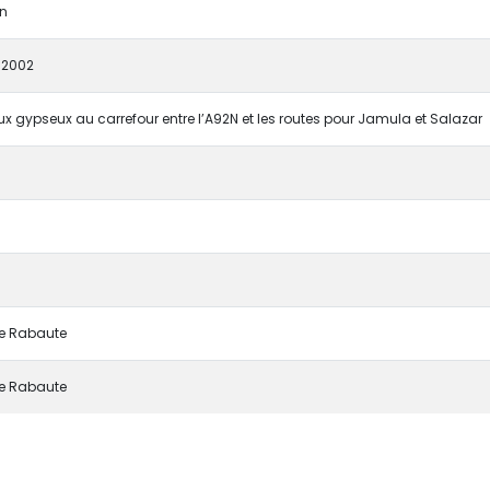
on
/2002
x gypseux au carrefour entre l’A92N et les routes pour Jamula et Salazar
a
pe Rabaute
pe Rabaute