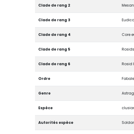
Clade de rang 2
Mesan
Clade de rang 3
Eudico
Clade de rang 4
Core e
Clade de rang 5
Rosids
Clade de rang 6
Rosid 
Ordre
Fabal
Genre
Astrag
Espèce
clusia
Autorités espèce
Solda