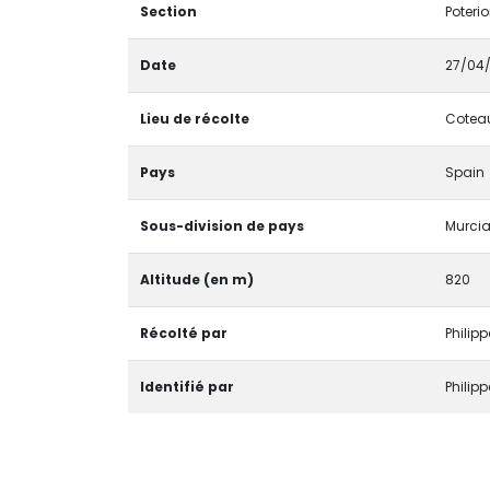
Section
Poteri
Date
27/04
Lieu de récolte
Coteau
Pays
Spain
Sous-division de pays
Murci
Altitude (en m)
820
Récolté par
Philip
Identifié par
Philip