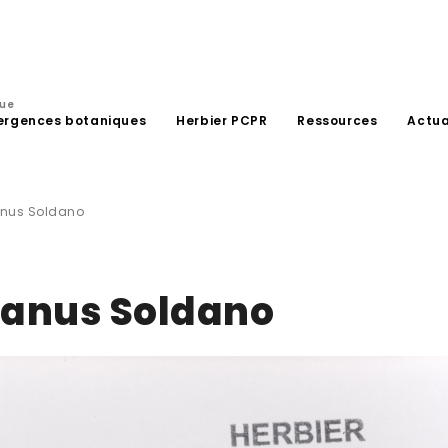
que
ergences botaniques
Herbier PCPR
Ressources
Actua
anus Soldano
ianus Soldano