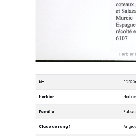
N°
PCPR0
Herbier
Herbier
Famille
Fabac
Clade de rang 1
Angios