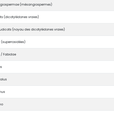
giospermae (mésangiospermes)
ts (dicotylédones vraies)
udicots (noyau des dicotylédones vraies)
 (superrosidées)
I / Fabidae
es
alus
nus
no