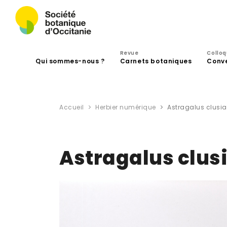
Revue
Collo
Qui sommes-nous ?
Carnets botaniques
Conv
Accueil
Herbier numérique
Astragalus clusi
Astragalus clus