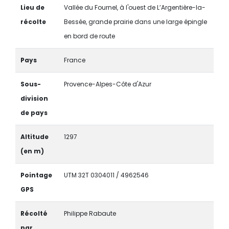
Lieu de
Vallée du Fournel, à l'ouest de L’Argentière-la-
récolte
Bessée, grande prairie dans une large épingle
en bord de route
Pays
France
Sous-
Provence-Alpes-Côte d'Azur
division
de pays
Altitude
1297
(en m)
Pointage
UTM 32T 0304011 / 4962546
GPS
Récolté
Philippe Rabaute
par