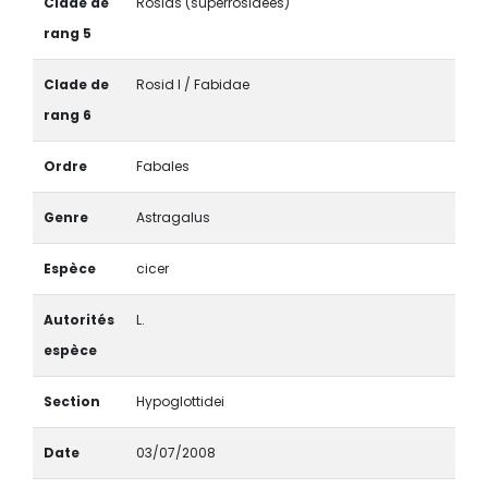
Clade de
Rosids (superrosidées)
rang 5
Clade de
Rosid I / Fabidae
rang 6
Ordre
Fabales
Genre
Astragalus
Espèce
cicer
Autorités
L.
espèce
Section
Hypoglottidei
Date
03/07/2008