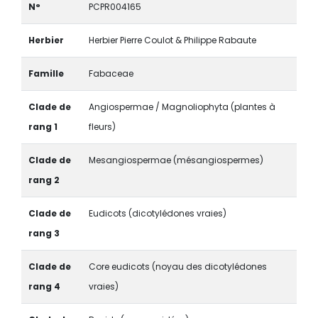
N°
PCPR004165
Herbier
Herbier Pierre Coulot & Philippe Rabaute
Famille
Fabaceae
Clade de
Angiospermae / Magnoliophyta (plantes à
rang 1
fleurs)
Clade de
Mesangiospermae (mésangiospermes)
rang 2
Clade de
Eudicots (dicotylédones vraies)
rang 3
Clade de
Core eudicots (noyau des dicotylédones
rang 4
vraies)