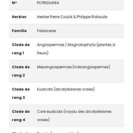
N°
PCPR004164
Herbier
Herbier Pierre Coulot & Philippe Rabaute
Famille
Fabaceae
Clade de
Angiospermae / Magnoliophyta (plantes à
rang 1
fleurs)
Clade de
Mesangiospermae (mésangiospermes)
rang 2
Clade de
Eudicots (dicotylédones vraies)
rang 3
Clade de
Core eudicots (noyau des dicotylédones
rang 4
vraies)