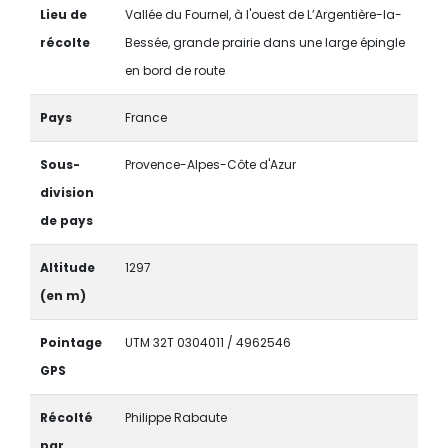
Lieu de
Vallée du Fournel, à l'ouest de L’Argentière-la-
récolte
Bessée, grande prairie dans une large épingle
en bord de route
Pays
France
Sous-
Provence-Alpes-Côte d'Azur
division
de pays
Altitude
1297
(en m)
Pointage
UTM 32T 0304011 / 4962546
GPS
Récolté
Philippe Rabaute
par