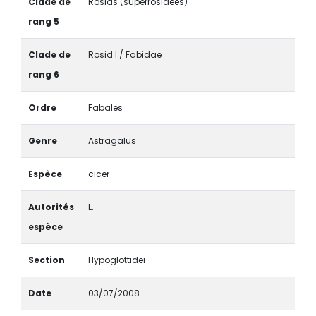
Clade de
Rosids (superrosidées)
rang 5
Clade de
Rosid I / Fabidae
rang 6
Ordre
Fabales
Genre
Astragalus
Espèce
cicer
Autorités
L.
espèce
Section
Hypoglottidei
Date
03/07/2008