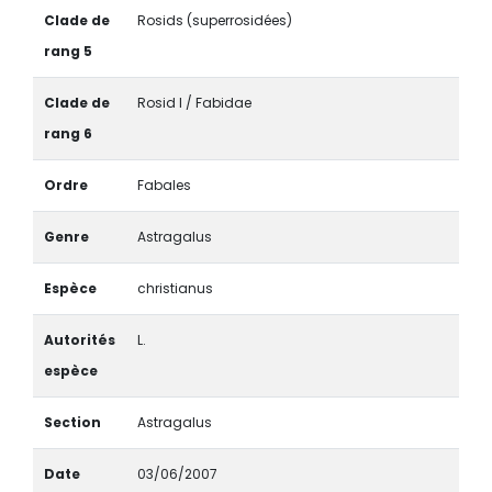
Clade de
Rosids (superrosidées)
rang 5
Clade de
Rosid I / Fabidae
rang 6
Ordre
Fabales
Genre
Astragalus
Espèce
christianus
Autorités
L.
espèce
Section
Astragalus
Date
03/06/2007