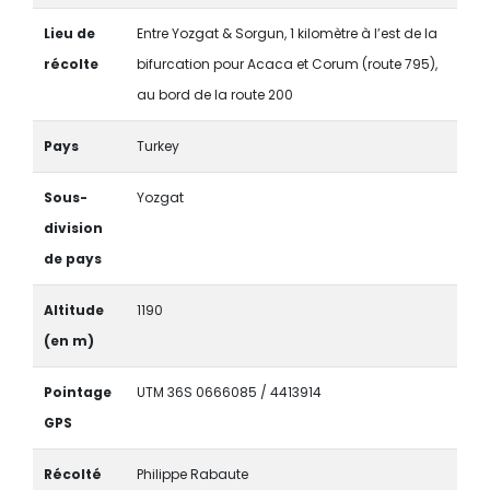
Lieu de
Entre Yozgat & Sorgun, 1 kilomètre à l’est de la
récolte
bifurcation pour Acaca et Corum (route 795),
au bord de la route 200
Pays
Turkey
Sous-
Yozgat
division
de pays
Altitude
1190
(en m)
Pointage
UTM 36S 0666085 / 4413914
GPS
Récolté
Philippe Rabaute