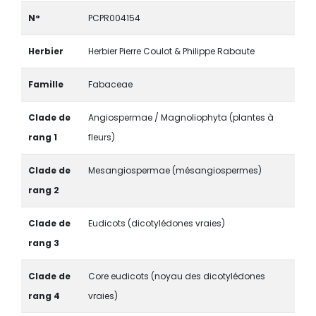
N°
PCPR004154
Herbier
Herbier Pierre Coulot & Philippe Rabaute
Famille
Fabaceae
Clade de
Angiospermae / Magnoliophyta (plantes à
rang 1
fleurs)
Clade de
Mesangiospermae (mésangiospermes)
rang 2
Clade de
Eudicots (dicotylédones vraies)
rang 3
Clade de
Core eudicots (noyau des dicotylédones
rang 4
vraies)