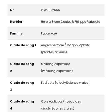
N°
PCPR022655
Herbier
Herbier Pierre Coulot & Philippe Rabaute
Famille
Fabaceae
Clade de rang 1
Angiospermae / Magnoliophyta
(plantes à fleurs)
Clade de rang
Mesangiospermae
2
(mésangiospermes)
Clade de rang
Eudicots (dicotylédones vraies)
3
Clade de rang
Core eudicots (noyau des
4
dicotylédones vraies)