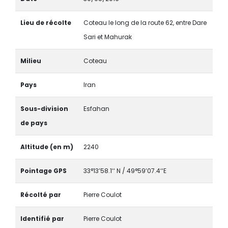
Lieu de récolte
Coteau le long de la route 62, entre Dare
Sari et Mahurak
Milieu
Coteau
Pays
Iran
Sous-division
Esfahan
de pays
Altitude (en m)
2240
Pointage GPS
33°13’58.1‘‘ N / 49°59’07.4‘‘E
Récolté par
Pierre Coulot
Identifié par
Pierre Coulot