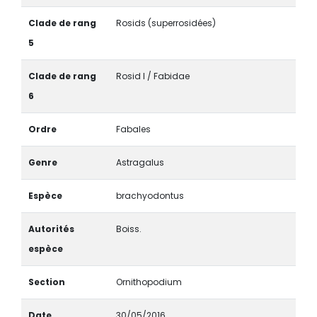
Clade de rang
Rosids (superrosidées)
5
Clade de rang
Rosid I / Fabidae
6
Ordre
Fabales
Genre
Astragalus
Espèce
brachyodontus
Autorités
Boiss.
espèce
Section
Ornithopodium
Date
30/05/2016