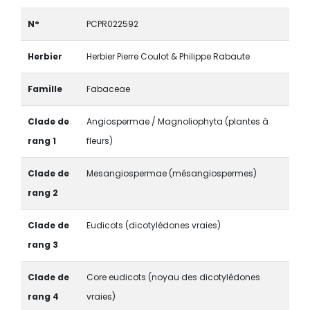
N°
PCPR022592
Herbier
Herbier Pierre Coulot & Philippe Rabaute
Famille
Fabaceae
Clade de
Angiospermae / Magnoliophyta (plantes à
rang 1
fleurs)
Clade de
Mesangiospermae (mésangiospermes)
rang 2
Clade de
Eudicots (dicotylédones vraies)
rang 3
Clade de
Core eudicots (noyau des dicotylédones
rang 4
vraies)