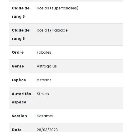
Clade de
Rosids (superrosidées)
rang 5
Clade de
Rosid I / Fabidae
rang 6
Ordre
Fabales
Genre
Astragalus
Espèce
asterias
Autorités
Steven.
espèce
Section
Sesamei
Date
26/03/2023