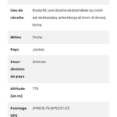
Lieu de
Route 35, une dizaine de kilomètres au nord-
récolte
est de Madaba, entre Manja et Umm Al Amad,
friche
Milieu
Friche
Pays
Jordan
Sous-
Amman
division
de pays
Altitude
775
(en m)
Pointage
31°45'15.1"N 35°52'07.0"E
GPS