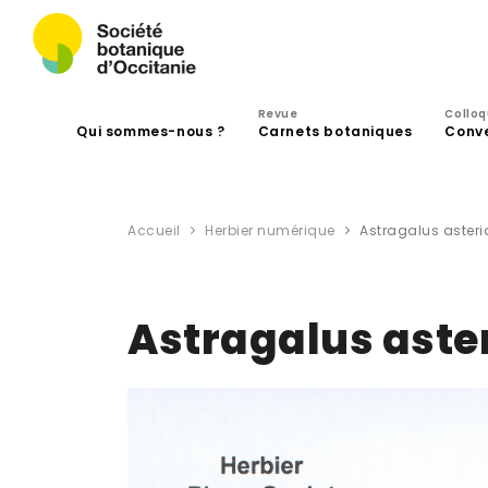
Revue
Collo
Qui sommes-nous ?
Carnets botaniques
Conv
Accueil
Herbier numérique
Astragalus asteri
Astragalus aste