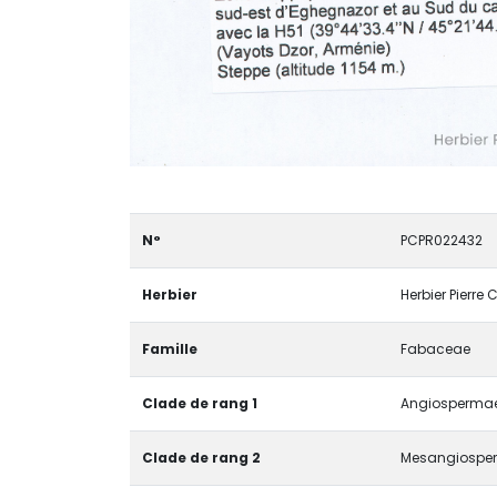
N°
PCPR022432
Herbier
Herbier Pierre
Famille
Fabaceae
Clade de rang 1
Angiospermae 
Clade de rang 2
Mesangiospe