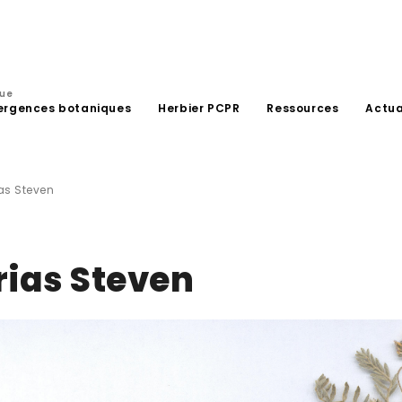
que
ergences botaniques
Herbier PCPR
Ressources
Actua
as Steven
rias Steven