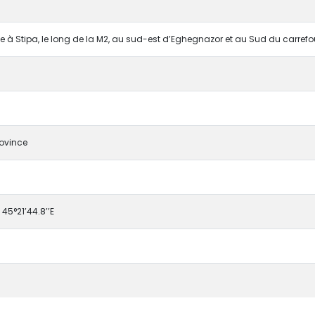
 à Stipa, le long de la M2, au sud-est d’Eghegnazor et au Sud du carrefo
rovince
 45°21’44.8’’E