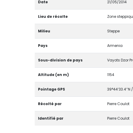
Date
21/05/2014
Lieu de récolte
Zone steppique
Milieu
Steppe
Pays
Armenia
Sous-division de pays
Vayots Dzor P
Altitude (en m)
1154
Pointage GPS
39°44’33.4’’N /
Récolté par
Pierre Coulot
Identifié par
Pierre Coulot