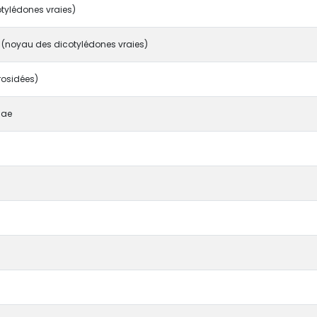
otylédones vraies)
 (noyau des dicotylédones vraies)
rosidées)
dae