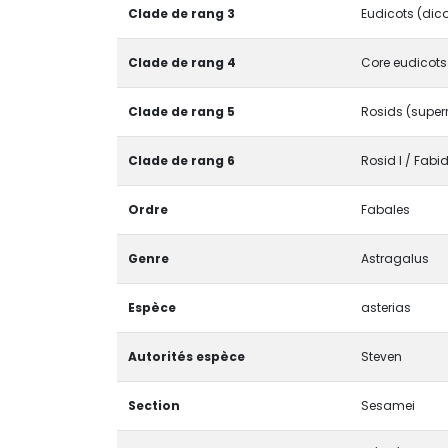
Clade de rang 3
Eudicots (dic
Clade de rang 4
Core eudicots
Clade de rang 5
Rosids (super
Clade de rang 6
Rosid I / Fabi
Ordre
Fabales
Genre
Astragalus
Espèce
asterias
Autorités espèce
Steven
Section
Sesamei