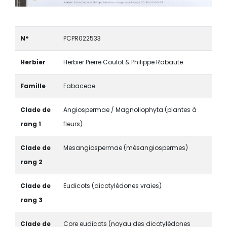
N°
PCPR022533
Herbier
Herbier Pierre Coulot & Philippe Rabaute
Famille
Fabaceae
Clade de
Angiospermae / Magnoliophyta (plantes à
rang 1
fleurs)
Clade de
Mesangiospermae (mésangiospermes)
rang 2
Clade de
Eudicots (dicotylédones vraies)
rang 3
Clade de
Core eudicots (noyau des dicotylédones