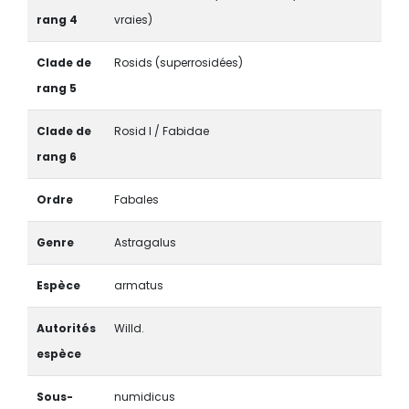
rang 4
vraies)
Clade de
Rosids (superrosidées)
rang 5
Clade de
Rosid I / Fabidae
rang 6
Ordre
Fabales
Genre
Astragalus
Espèce
armatus
Autorités
Willd.
espèce
Sous-
numidicus