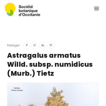
Qui sommes-nous ?
Revue
Carnets botaniques
Colloque
Convergences botaniques
Partager :
Herbier PCPR
Astragalus armatus
Willd. subsp. numidicus
Ressources
(Murb.) Tietz
Actualités et calendrier
Contact