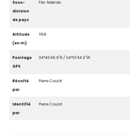
Sous-
Fès-Meknès
division
de pays
Altitude
1158
(en m)
Pointage
34°43'48.9"N / 04°01'44.0"W
GPS
Récolté
Pierre Coulot
par
Identifié
Pierre Coulot
par