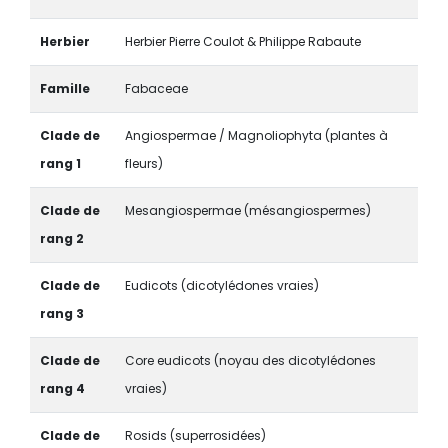
Herbier
Herbier Pierre Coulot & Philippe Rabaute
Famille
Fabaceae
Clade de
Angiospermae / Magnoliophyta (plantes à
rang 1
fleurs)
Clade de
Mesangiospermae (mésangiospermes)
rang 2
Clade de
Eudicots (dicotylédones vraies)
rang 3
Clade de
Core eudicots (noyau des dicotylédones
rang 4
vraies)
Clade de
Rosids (superrosidées)