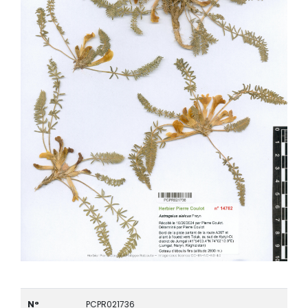
N°
PCPR021736