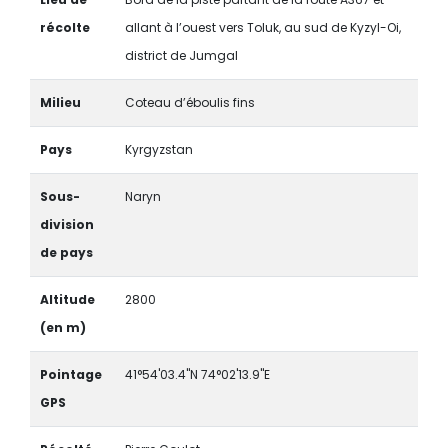
récolte
allant à l’ouest vers Toluk, au sud de Kyzyl-Oi,
district de Jumgal
Milieu
Coteau d’éboulis fins
Pays
Kyrgyzstan
Sous-
Naryn
division
de pays
Altitude
2800
(en m)
Pointage
41°54'03.4"N 74°02'13.9"E
GPS