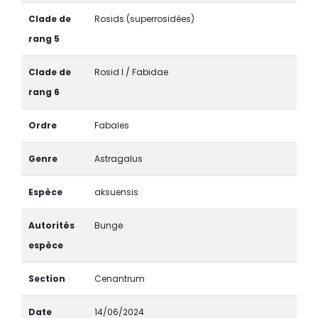
Clade de
Rosids (superrosidées)
rang 5
Clade de
Rosid I / Fabidae
rang 6
Ordre
Fabales
Genre
Astragalus
Espèce
aksuensis
Autorités
Bunge
espèce
Section
Cenantrum
Date
14/06/2024