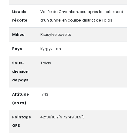
Lieu de
Vallée du Chychkan, peu après la sortie nord
récolte
d’un tunnel en courbe, district de Talas
Milieu
Ripisylve ouverte
Pays
Kyrgyzstan
Sous-
Talas
division
de pays
Altitude
1743
(en m)
Pointage
42°08'18.2"N 72°49'01.9"E
GPS