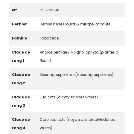
N°
PCPR021911
Herbier
Herbier Pierre Coulot & Philippe Rabaute
Famille
Fabaceae
Clade de
Angiospermae / Magnoliophyta (plantes à
rang 1
fleurs)
Clade de
Mesangiospermae (mésangiospermes)
rang 2
Clade de
Eudicots (dicotylédones vraies)
rang 3
Clade de
Core eudicots (noyau des dicotylédones
rang 4
vraies)