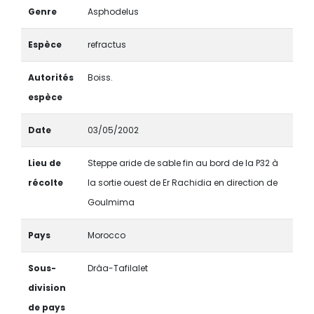
Genre
Asphodelus
Espèce
refractus
Autorités
Boiss.
espèce
Date
03/05/2002
Lieu de
Steppe aride de sable fin au bord de la P32 à
récolte
la sortie ouest de Er Rachidia en direction de
Goulmima
Pays
Morocco
Sous-
Drâa-Tafilalet
division
de pays