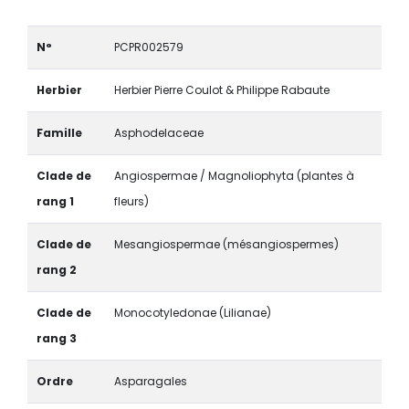
N°
PCPR002579
Herbier
Herbier Pierre Coulot & Philippe Rabaute
Famille
Asphodelaceae
Clade de
Angiospermae / Magnoliophyta (plantes à
rang 1
fleurs)
Clade de
Mesangiospermae (mésangiospermes)
rang 2
Clade de
Monocotyledonae (Lilianae)
rang 3
Ordre
Asparagales