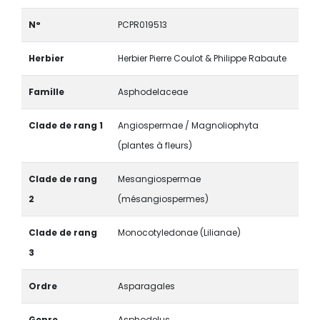
N°
PCPR019513
Herbier
Herbier Pierre Coulot & Philippe Rabaute
Famille
Asphodelaceae
Clade de rang 1
Angiospermae / Magnoliophyta
(plantes à fleurs)
Clade de rang
Mesangiospermae
2
(mésangiospermes)
Clade de rang
Monocotyledonae (Lilianae)
3
Ordre
Asparagales
Genre
Asphodelus