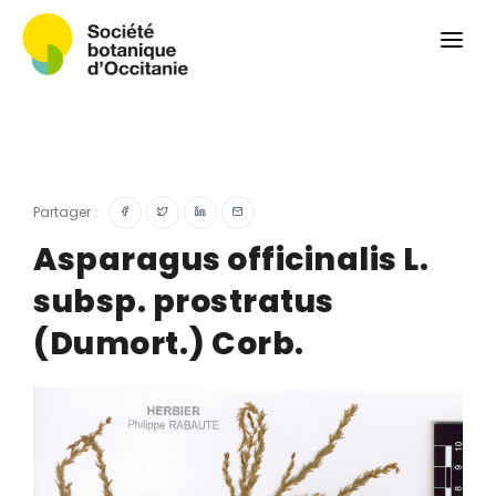
Qui sommes-nous ?
Revue
Carnets botaniques
Colloque
Convergences botaniques
Partager :
Herbier PCPR
Asparagus officinalis L.
subsp. prostratus
Ressources
(Dumort.) Corb.
Actualités et calendrier
Contact