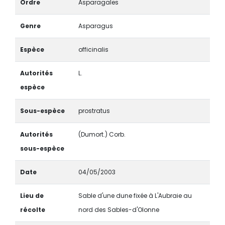
Ordre
Asparagales
Genre
Asparagus
Espèce
officinalis
Autorités
L.
espèce
Sous-espèce
prostratus
Autorités
(Dumort.) Corb.
sous-espèce
Date
04/05/2003
Lieu de
Sable d'une dune fixée à L'Aubraie au
récolte
nord des Sables-d'Olonne