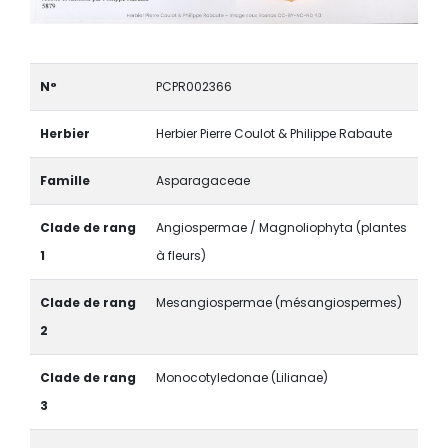
N°
PCPR002366
Herbier
Herbier Pierre Coulot & Philippe Rabaute
Famille
Asparagaceae
Clade de rang
Angiospermae / Magnoliophyta (plantes
1
à fleurs)
Clade de rang
Mesangiospermae (mésangiospermes)
2
Clade de rang
Monocotyledonae (Lilianae)
3