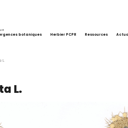
que
ergences botaniques
Herbier PCPR
Ressources
Actua
 L.
a L.