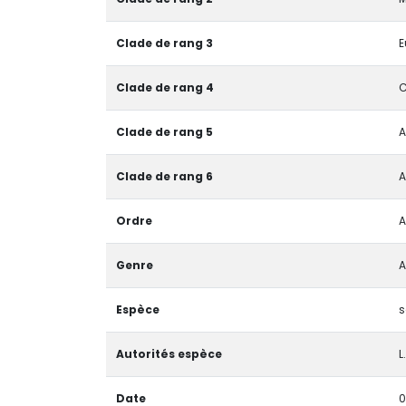
Clade de rang 3
E
Clade de rang 4
C
Clade de rang 5
A
Clade de rang 6
A
Ordre
A
Genre
A
Espèce
Autorités espèce
L.
Date
0