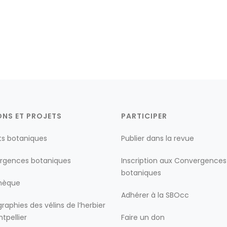
ONS ET PROJETS
PARTICIPER
ts botaniques
Publier dans la revue
rgences botaniques
Inscription aux Convergences
botaniques
thèque
Adhérer à la SBOcc
raphies des vélins de l’herbier
tpellier
Faire un don