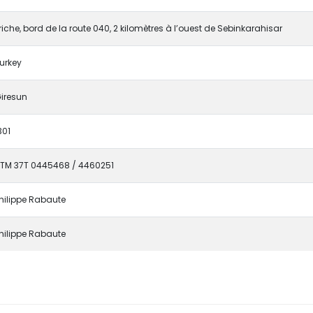
riche, bord de la route 040, 2 kilomètres à l’ouest de Sebinkarahisar
urkey
iresun
301
TM 37T 0445468 / 4460251
hilippe Rabaute
hilippe Rabaute