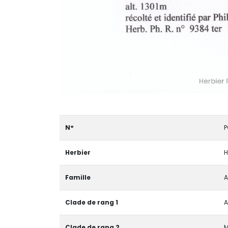
N°
P
Herbier
H
Famille
A
Clade de rang 1
A
Clade de rang 2
M