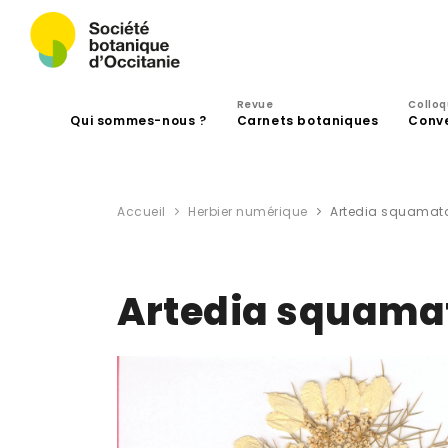
Revue
Collo
Qui sommes-nous ?
Carnets botaniques
Conv
Accueil
Herbier numérique
Artedia squamata
Artedia squamat