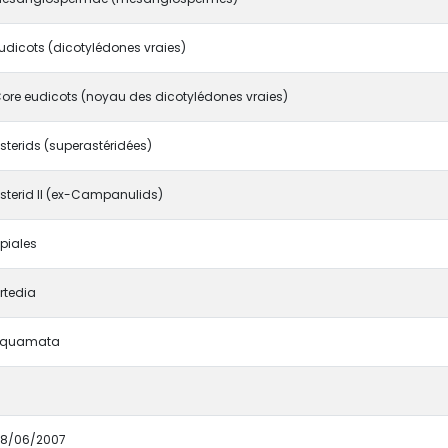
udicots (dicotylédones vraies)
ore eudicots (noyau des dicotylédones vraies)
sterids (superastéridées)
sterid II (ex-Campanulids)
piales
rtedia
squamata
8/06/2007