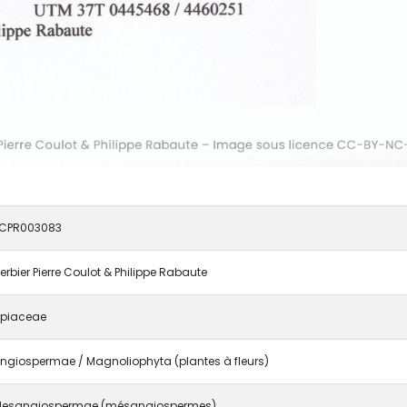
CPR003083
erbier Pierre Coulot & Philippe Rabaute
piaceae
ngiospermae / Magnoliophyta (plantes à fleurs)
esangiospermae (mésangiospermes)