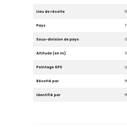
Lieu de récolte
F
Pays
T
Sous-division de pays
G
Altitude (en m)
1
Pointage GPS
U
Récolté par
P
Identifié par
P