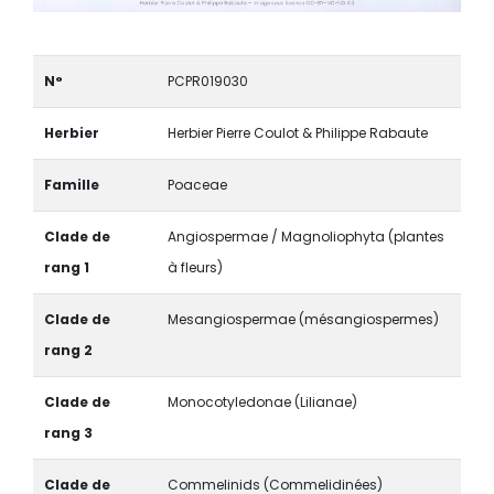
N°
PCPR019030
Herbier
Herbier Pierre Coulot & Philippe Rabaute
Famille
Poaceae
Clade de
Angiospermae / Magnoliophyta (plantes
rang 1
à fleurs)
Clade de
Mesangiospermae (mésangiospermes)
rang 2
Clade de
Monocotyledonae (Lilianae)
rang 3
Clade de
Commelinids (Commelidinées)