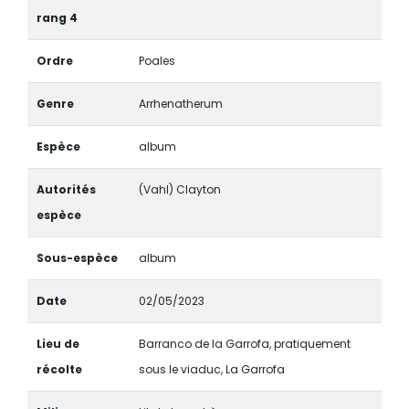
rang 4
Ordre
Poales
Genre
Arrhenatherum
Espèce
album
Autorités
(Vahl) Clayton
espèce
Sous-espèce
album
Date
02/05/2023
Lieu de
Barranco de la Garrofa, pratiquement
récolte
sous le viaduc, La Garrofa