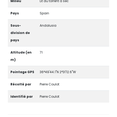
Milieu
Lit du torrent à sec
Pays
Spain
Sous-
Andalusia
division de
pays
Altitude (en
71
m)
Pointage GPS
36°49'44.1"N 2°31'12.6"W
Récolté par
Pierre Coulot
Identifié par
Pierre Coulot