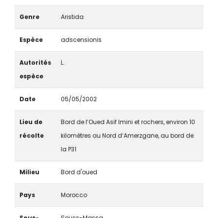
Genre
Aristida
Espèce
adscensionis
Autorités
L.
espèce
Date
05/05/2002
Lieu de
Bord de l’Oued Asif Imini et rochers, environ 10
récolte
kilomètres au Nord d’Amerzgane, au bord de
la P31
Milieu
Bord d'oued
Pays
Morocco
Sous-
Souss-Massa