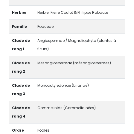
Herbier
Herbier Pierre Coulot & Philippe Rabaute
Famille
Poaceae
Clade de
Angiospermae / Magnoliophyta (plantes à
rang 1
fleurs)
Clade de
Mesangiospermae (mésangiospermes)
rang 2
Clade de
Monocotyledonae (Lilianae)
rang 3
Clade de
Commelinids (Commelidinées)
rang 4
Ordre
Poales