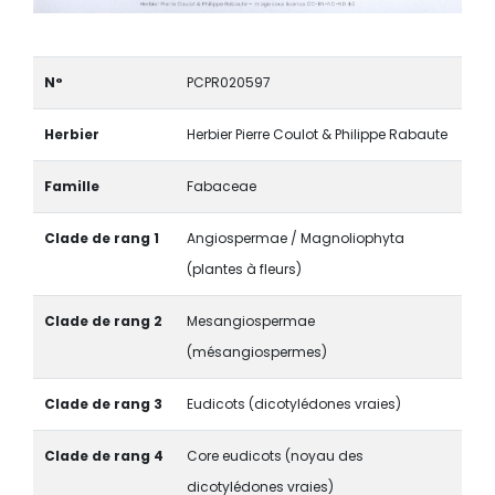
N°
PCPR020597
Herbier
Herbier Pierre Coulot & Philippe Rabaute
Famille
Fabaceae
Clade de rang 1
Angiospermae / Magnoliophyta
(plantes à fleurs)
Clade de rang 2
Mesangiospermae
(mésangiospermes)
Clade de rang 3
Eudicots (dicotylédones vraies)
Clade de rang 4
Core eudicots (noyau des
dicotylédones vraies)