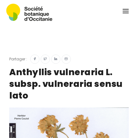
Qui sommes-nous ?
Revue
Carnets botaniques
Colloque
Convergences botaniques
Partager :
Herbier PCPR
Anthyllis vulneraria L.
subsp. vulneraria sensu
Ressources
lato
Actualités et calendrier
Contact