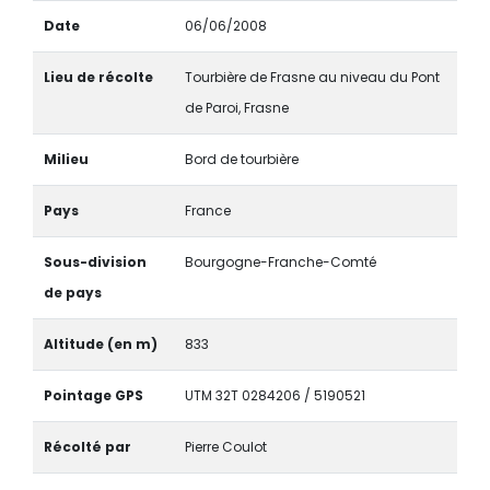
Date
06/06/2008
Lieu de récolte
Tourbière de Frasne au niveau du Pont
de Paroi, Frasne
Milieu
Bord de tourbière
Pays
France
Sous-division
Bourgogne-Franche-Comté
de pays
Altitude (en m)
833
Pointage GPS
UTM 32T 0284206 / 5190521
Récolté par
Pierre Coulot