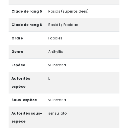
Clade de rang 5
Rosids (superrosidées)
Clade de rang 6
Rosid I / Fabidae
Ordre
Fabales
Genre
Anthyllis
Espèce
vulneraria
Autorités
L.
espèce
Sous-espèce
vulneraria
Autorités sous-
sensu lato
espèce