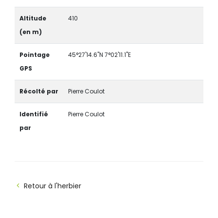
Altitude
410
(en m)
Pointage
45°27'14.6"N 7°02'11.1"E
GPS
Récolté par
Pierre Coulot
Identifié
Pierre Coulot
par
Retour à l'herbier