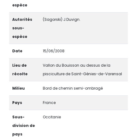
espèce
Autorités
(Sagorski) J.Duvign.
sous-
espèce
Date
15/06/2008
Lieu de
Vallon du Bouisson au dessus de la
récolte
pisciculture de Saint-Génies-de-Varensal
Milieu
Bord de chemin semi-ombragé
Pays
France
Sous-
Occitanie
division de
pays