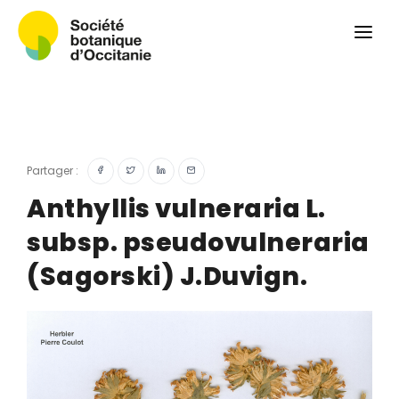
Qui sommes-nous ?
Revue
Carnets botaniques
Colloque
Convergences botaniques
Partager :
Herbier PCPR
Anthyllis vulneraria L.
subsp. pseudovulneraria
Ressources
(Sagorski) J.Duvign.
Actualités et calendrier
Contact