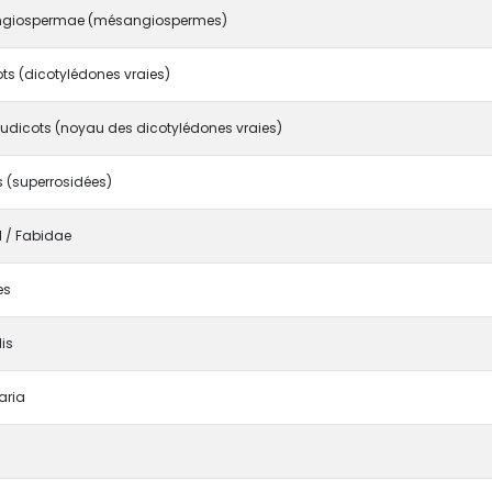
giospermae (mésangiospermes)
ts (dicotylédones vraies)
udicots (noyau des dicotylédones vraies)
 (superrosidées)
I / Fabidae
es
lis
aria