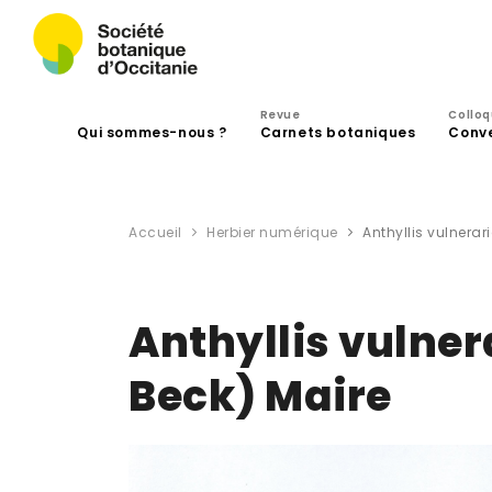
Revue
Collo
Qui sommes-nous ?
Carnets botaniques
Conv
Accueil
Herbier numérique
Anthyllis vulnerar
Anthyllis vulner
Beck) Maire