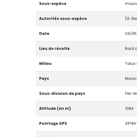
Sous-espèce
maur
Autorités sous-espèce
(G. Be
Date
04/05
Lieu de récolte
Bord d
Milieu
Talus 
Pays
Moroc
Sous-division de pays
Fès-M
Altitude (en m)
1084
Pointage GPS
33°46’