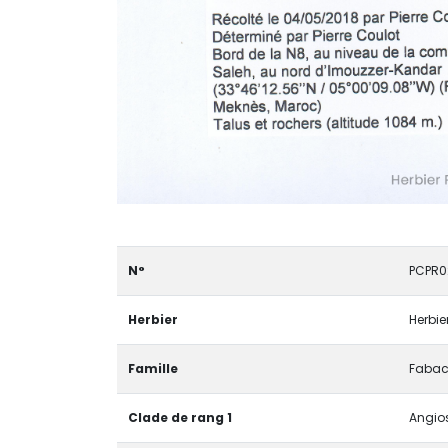
N°
PCPR0
Herbier
Herbie
Famille
Fabac
Clade de rang 1
Angios