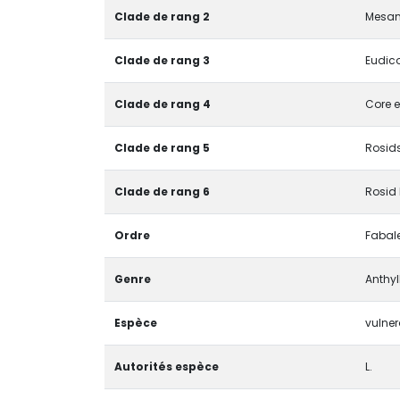
Clade de rang 2
Mesan
Clade de rang 3
Eudico
Clade de rang 4
Core e
Clade de rang 5
Rosids
Clade de rang 6
Rosid 
Ordre
Fabal
Genre
Anthyl
Espèce
vulner
Autorités espèce
L.