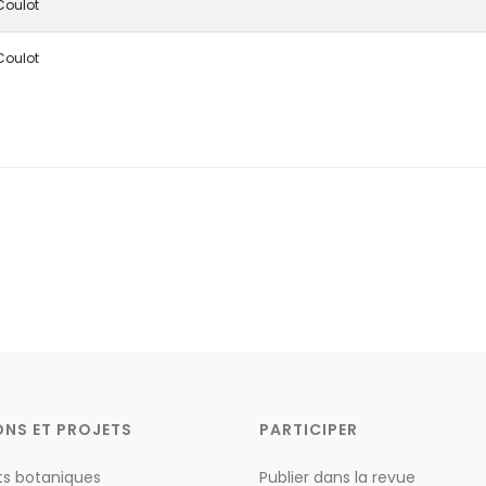
 Coulot
 Coulot
ONS ET PROJETS
PARTICIPER
ts botaniques
Publier dans la revue