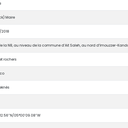
a
ck) Maire
/2018
e la N8, au niveau de la commune d’Ait Saleh, au nord d’Imouzzer-Kand
et rochers
co
eknès
12.56’’N/05°00’09.08’’W