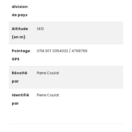
division
de pays
Altitude
1410
(en m)
Pointage
UTM 30T 0354032 / 4768766
GPS
Récolté
Pierre Coulot
par
Identifié
Pierre Coulot
par