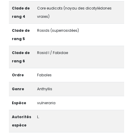
Clade de
Core eudicots (noyau des dicotylédones
rang 4
vraies)
Clade de
Rosids (superrosidées)
rang 5
Clade de
Rosid I / Fabidae
rang 6
Ordre
Fabales
Genre
Anthyllis
Espèce
vulneraria
Autorités
L.
espèce