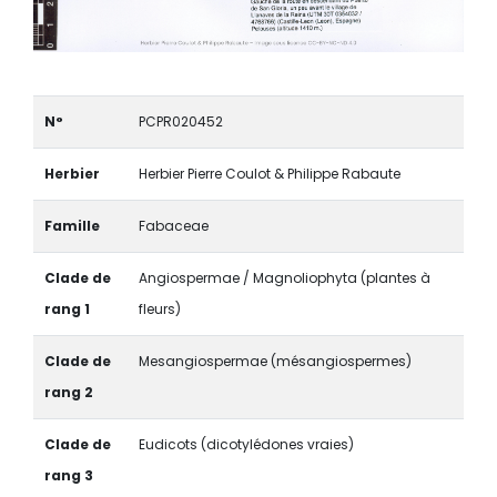
N°
PCPR020452
Herbier
Herbier Pierre Coulot & Philippe Rabaute
Famille
Fabaceae
Clade de
Angiospermae / Magnoliophyta (plantes à
rang 1
fleurs)
Clade de
Mesangiospermae (mésangiospermes)
rang 2
Clade de
Eudicots (dicotylédones vraies)
rang 3