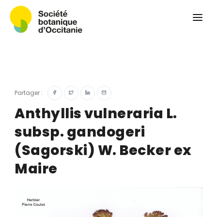
Qui sommes-nous ?
Revue
Carnets botaniques
Colloque
Convergences botaniques
Partager :
Herbier PCPR
Anthyllis vulneraria L.
subsp. gandogeri
Ressources
(Sagorski) W. Becker ex
Actualités et calendrier
Maire
Contact